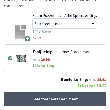
combineren.
Foam Puzzelmat - Alfie Sprinkles Grijs
120x180cm
+
62.95
Tapijtreiniger - James Startersset
26.96
29.95
10
% korting
Bundelkorting:
89.91
92.90
Je bespaart
2.99
Selecteer eerst een maat