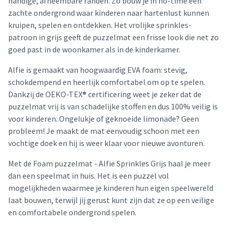
handige, afneembare randen. Zo bouw je in no-time een
zachte ondergrond waar kinderen naar hartenlust kunnen
kruipen, spelen en ontdekken. Het vrolijke sprinkles-
patroon in grijs geeft de puzzelmat een frisse look die net zo
goed past in de woonkamer als in de kinderkamer.
Alfie is gemaakt van hoogwaardig EVA foam: stevig,
schokdempend en heerlijk comfortabel om op te spelen.
Dankzij de OEKO-TEX® certificering weet je zeker dat de
puzzelmat vrij is van schadelijke stoffen en dus 100% veilig is
voor kinderen. Ongelukje of geknoeide limonade? Geen
probleem! Je maakt de mat eenvoudig schoon met een
vochtige doek en hij is weer klaar voor nieuwe avonturen.
Met de Foam puzzelmat - Alfie Sprinkles Grijs haal je meer
dan een speelmat in huis. Het is een puzzel vol
mogelijkheden waarmee je kinderen hun eigen speelwereld
laat bouwen, terwijl jij gerust kunt zijn dat ze op een veilige
en comfortabele ondergrond spelen.