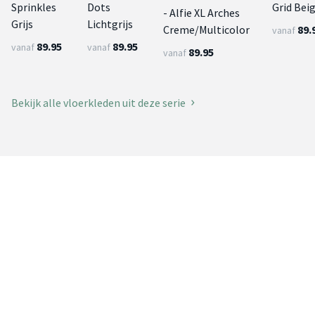
Sprinkles
Dots
Grid Bei
- Alfie XL Arches
Grijs
Lichtgrijs
89.
Creme/Multicolor
vanaf
89.95
89.95
vanaf
vanaf
89.95
vanaf
Bekijk alle vloerkleden uit deze serie