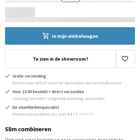
Beige
Multicolor
Lichtgrijs
Grijs
Wit
Grijs
Roze
In mijn winkelwagen
Te zien in de showroom?
Gratis verzending
Bestel voor €89 of meer en wij betalen de verzendkosten!
Voor 23:00 besteld = direct verzonden
Vandaag besteld = volgende werkdag verzonden
De vloerkledenspecialist
Klanten beoordelen ons met 4.4 / 5 ⭐⭐⭐⭐⭐
Slim combineren
Ontvang extra korting op onze accessoires door slim te