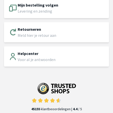
Mijn bestelling volgen
Levering en zending
Retourneren
Meld hier je retour aan
Helpcenter
Voor al je antwoorden
45155
klantbeoordelingen |
4.4
/ 5