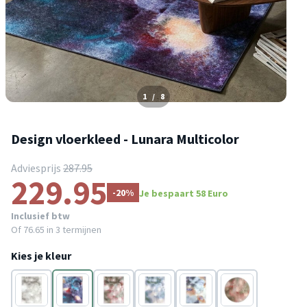
1
/
8
Design vloerkleed - Lunara Multicolor
Adviesprijs
287.95
229.95
-20%
Je bespaart 58 Euro
Inclusief btw
Of
76.65
in 3 termijnen
Kies je kleur