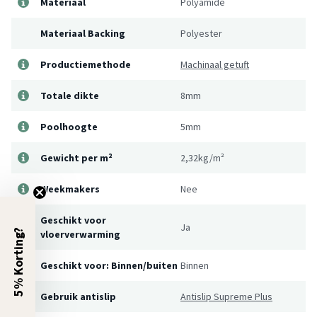
Materiaal
Polyamide
Materiaal Backing
Polyester
Productiemethode
Machinaal getuft
Totale dikte
8mm
Poolhoogte
5mm
Gewicht per m²
2,32kg/m²
Weekmakers
Nee
Geschikt voor
Ja
5% Korting?
vloerverwarming
Geschikt voor: Binnen/buiten
Binnen
Gebruik antislip
Antislip Supreme Plus