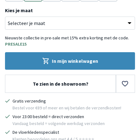
Taupe
Multicolor
Rood
Grijs
Paars
Rood
Kies je maat
Nieuwste collectie in pre-sale met 15% extra korting met de code.
PRESALE15
In mijn winkelwagen
Te zien in de showroom?
Gratis verzending
Bestel voor €89 of meer en wij betalen de verzendkosten!
Voor 23:00 besteld = direct verzonden
Vandaag besteld = volgende werkdag verzonden
De vloerkledenspecialist
Klanten beoordelen ons met 4.4 / 5 ⭐⭐⭐⭐⭐