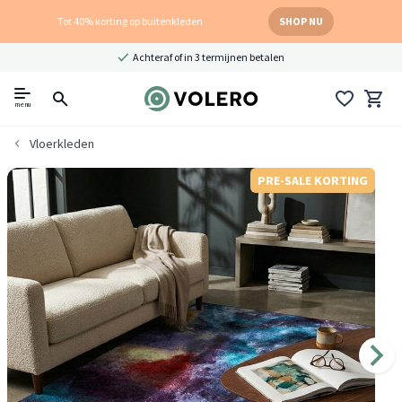
Tot 40% korting op buitenkleden
SHOP NU
Achteraf of in 3 termijnen betalen
menu
Vloerkleden
PRE-SALE KORTING