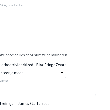
t 4.4 / 5 ⭐⭐⭐⭐⭐
ze accessoires door slim te combineren.
kerboard vloerkleed - Blox Fringe Zwart
50cm
5
jtreiniger - James Startersset