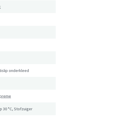
t
tislip onderkleed
upreme
 30 °C, Stofzuiger