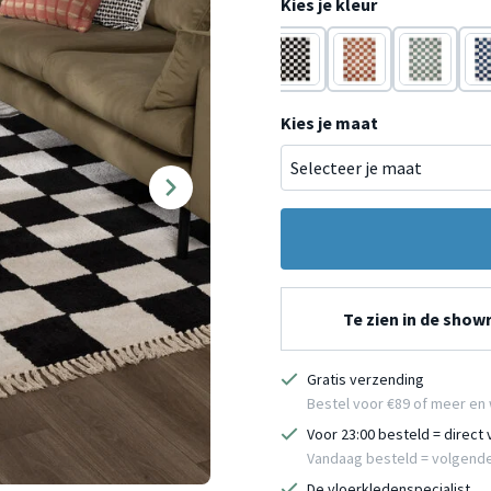
Kies je kleur
Rood
Geel
Rood
Geel
Zwart/Wit
Wit
Groen
Bl
Kies je maat
Te zien in de sho
Gratis verzending
Bestel voor €89 of meer en 
Voor 23:00 besteld = direct
Vandaag besteld = volgend
De vloerkledenspecialist