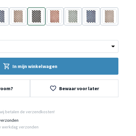
auw
Beige
Zwart/Wit
Wit
Groen
Blauw
Beige
In mijn winkelwagen
wroom?
Bewaar voor later
wij betalen de verzendkosten!
 verzonden
e werkdag verzonden