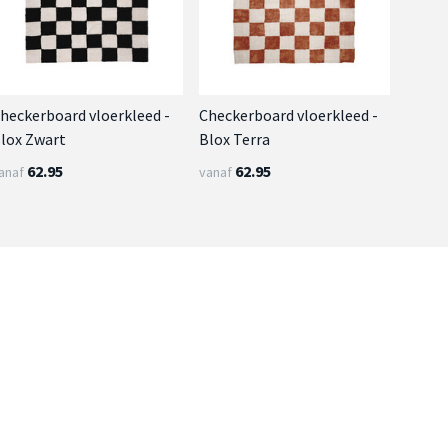
heckerboard vloerkleed -
Checkerboard vloerkleed -
lox Zwart
Blox Terra
62.95
62.95
anaf
vanaf