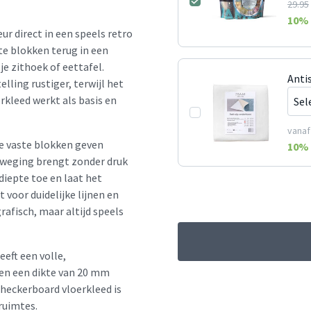
29.95
10
% 
ur direct in een speels retro
te blokken terug in een
je zithoek of eettafel.
Anti
lling rustiger, terwijl het
rkleed werkt als basis en
vanaf
De vaste blokken geven
10
% 
beweging brengt zonder druk
diepte toe en laat het
voor duidelijke lijnen en
rafisch, maar altijd speels
eft een volle,
en een dikte van 20 mm
checkerboard vloerkleed is
 ruimtes.