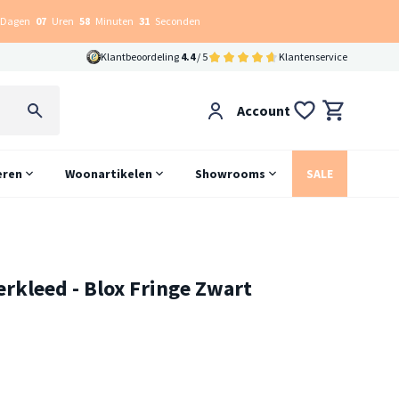
Dagen
07
Uren
58
Minuten
30
Seconden
Klantbeoordeling
4.4
/ 5
Klantenservice
Account
eren
Woonartikelen
Showrooms
SALE
rkleed - Blox Fringe Zwart