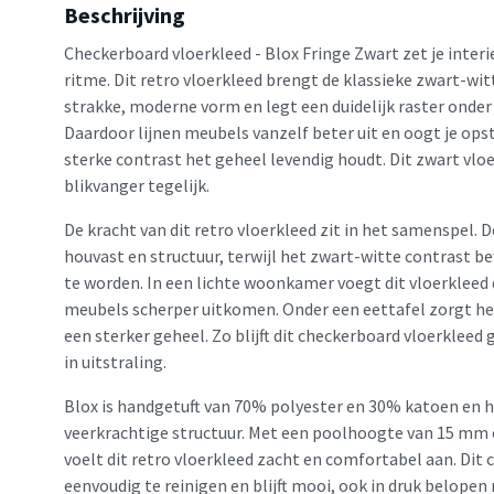
Beschrijving
Checkerboard vloerkleed - Blox Fringe Zwart zet je interie
ritme. Dit retro vloerkleed brengt de klassieke zwart-wit
strakke, moderne vorm en legt een duidelijk raster onder 
Daardoor lijnen meubels vanzelf beter uit en oogt je opste
sterke contrast het geheel levendig houdt. Dit zwart vloe
blikvanger tegelijk.
De kracht van dit retro vloerkleed zit in het samenspel. 
houvast en structuur, terwijl het zwart-witte contrast 
te worden. In een lichte woonkamer voegt dit vloerkleed 
meubels scherper uitkomen. Onder een eettafel zorgt het 
een sterker geheel. Zo blijft dit checkerboard vloerkleed g
in uitstraling.
Blox is handgetuft van 70% polyester en 30% katoen en he
veerkrachtige structuur. Met een poolhoogte van 15 mm 
voelt dit retro vloerkleed zacht en comfortabel aan. Dit 
eenvoudig te reinigen en blijft mooi, ook in druk belopen