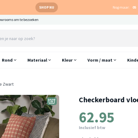
SHOP NU
Nog maar:
05
owrooms om te bezoeken
Rond
Materiaal
Kleur
Vorm / maat
Kind
ge Zwart
Checkerboard vloe
62.95
Inclusief btw