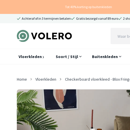
Tot 40% korting op buitenkleden
Achteraf of in 3 termijnen betalen
Gratis bezorgd vanaf 89 euro
2 sh
Vloerkleden
Soort / Stijl
Buitenkleden
Home
Vloerkleden
Checkerboard vloerkleed - Blox Frin