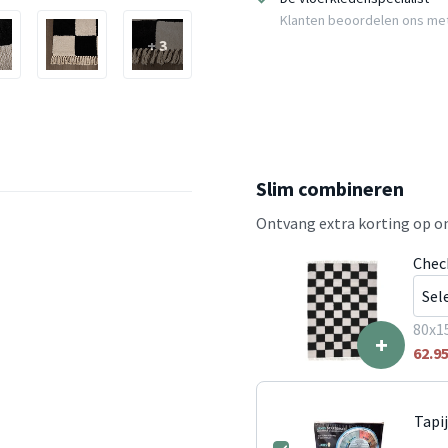
Klanten beoordelen ons me
+ 3
Slim combineren
Ontvang extra korting op on
Chec
80x1
+
62.9
Tapi