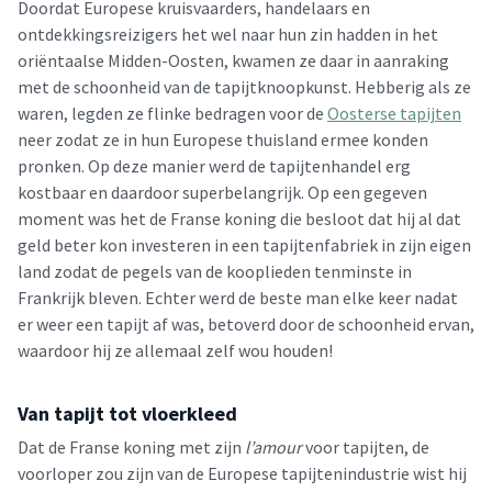
Doordat Europese kruisvaarders, handelaars en
ontdekkingsreizigers het wel naar hun zin hadden in het
oriëntaalse Midden-Oosten, kwamen ze daar in aanraking
met de schoonheid van de tapijtknoopkunst. Hebberig als ze
waren, legden ze flinke bedragen voor de
Oosterse tapijten
neer zodat ze in hun Europese thuisland ermee konden
pronken. Op deze manier werd de tapijtenhandel erg
kostbaar en daardoor superbelangrijk. Op een gegeven
moment was het de Franse koning die besloot dat hij al dat
geld beter kon investeren in een tapijtenfabriek in zijn eigen
land zodat de pegels van de kooplieden tenminste in
Frankrijk bleven. Echter werd de beste man elke keer nadat
er weer een tapijt af was, betoverd door de schoonheid ervan,
waardoor hij ze allemaal zelf wou houden!
Van tapijt tot vloerkleed
Dat de Franse koning met zijn
l’amour
voor tapijten, de
voorloper zou zijn van de Europese tapijtenindustrie wist hij