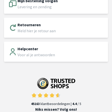
Mijn bestelling volgen
Levering en zending
Retourneren
Meld hier je retour aan
Helpcenter
Voor al je antwoorden
45163
klantbeoordelingen |
4.4
/ 5
Niks missen? Volg ons!