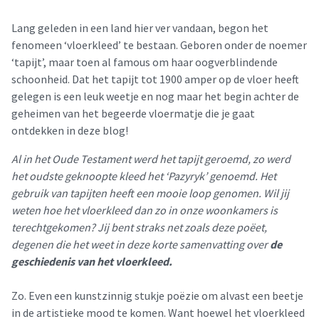
Lang geleden in een land hier ver vandaan, begon het
fenomeen ‘vloerkleed’ te bestaan. Geboren onder de noemer
‘tapijt’, maar toen al famous om haar oogverblindende
schoonheid. Dat het tapijt tot 1900 amper op de vloer heeft
gelegen is een leuk weetje en nog maar het begin achter de
geheimen van het begeerde vloermatje die je gaat
ontdekken in deze blog!
Al in het Oude Testament werd het tapijt geroemd, zo werd
het oudste geknoopte kleed het ‘Pazyryk’ genoemd. Het
gebruik van tapijten heeft een mooie loop genomen. Wil jij
weten hoe het vloerkleed dan zo in onze woonkamers is
terechtgekomen? Jij bent straks net zoals deze poëet,
degenen die het weet in deze korte samenvatting over
de
geschiedenis van het vloerkleed.
Zo. Even een kunstzinnig stukje poëzie om alvast een beetje
in de artistieke mood te komen. Want hoewel het vloerkleed