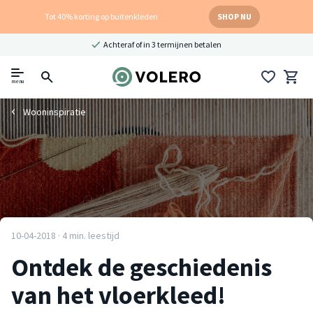
Tot 40% korting op buitenkleden
SHOP NU
Achteraf of in 3 termijnen betalen
menu
Wooninspiratie
10-04-2018 · 4 min. leestijd
Ontdek de geschiedenis
van het vloerkleed!