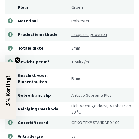
Kleur
Groen
Materiaal
Polyester
Productiemethode
Jacquard geweven
Totale dikte
3mm
Gewicht per m²
1,50kg/m²
Geschikt voor:
5% Korting?
Binnen
Binnen/buiten
Gebruik antislip
Antislip Supreme Plus
Lichtvochtige doek, Wasbaar op
Reinigingsmethode
30 °C
Gecertificeerd
OEKO-TEX® STANDARD 100
Anti allergie
Ja