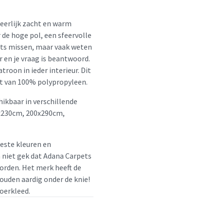
heerlijk zacht en warm
de hoge pol, een sfeervolle
ets missen, maar vaak weten
r en je vraag is beantwoord.
roon in ieder interieur. Dit
kt van 100% polypropyleen.
hikbaar in verschillende
x230cm, 200x290cm,
beste kleuren en
m niet gek dat Adana Carpets
orden. Het merk heeft de
houden aardig onder de knie!
loerkleed.