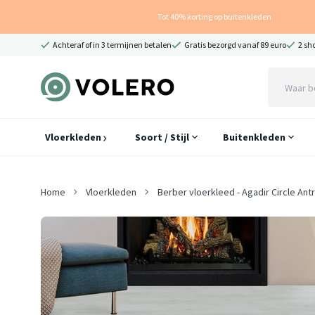
Tot 40% korting op buitenkleden
Achteraf of in 3 termijnen betalen
Gratis bezorgd vanaf 89 euro
2 sh
Vloerkleden
Soort / Stijl
Buitenkleden
Home
Vloerkleden
Berber vloerkleed - Agadir Circle An