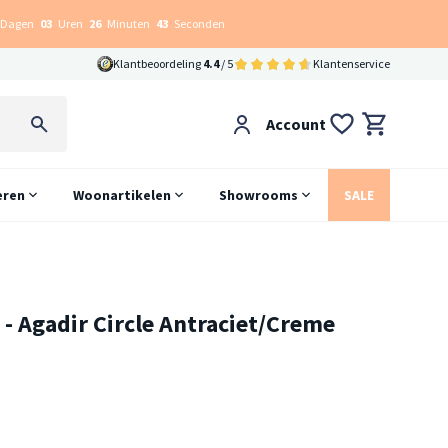
Dagen
03
Uren
26
Minuten
43
Seconden
Klantbeoordeling
4.4
/ 5
Klantenservice
Account
eren
Woonartikelen
Showrooms
SALE
 - Agadir Circle Antraciet/Creme