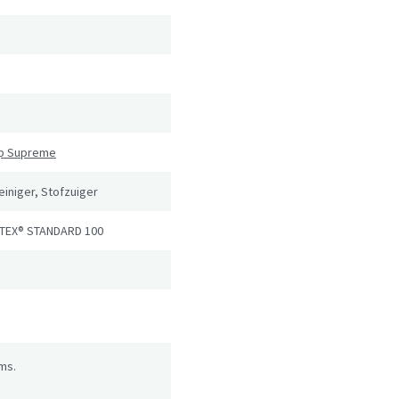
n
ip Supreme
reiniger, Stofzuiger
TEX® STANDARD 100
ms.