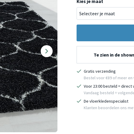
Kies je maat
Te zien in de sho
Gratis verzending
Bestel voor €89 of meer en 
Voor 23:00 besteld = direct
Vandaag besteld = volgend
De vloerkledenspecialist
Klanten beoordelen ons me