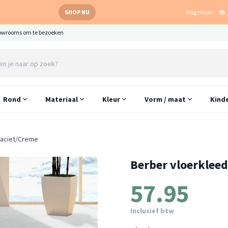
SHOP NU
Nog maar:
05
owrooms om te bezoeken
Rond
Materiaal
Kleur
Vorm / maat
Kind
traciet/Creme
Berber vloerkleed
57.95
Inclusief btw