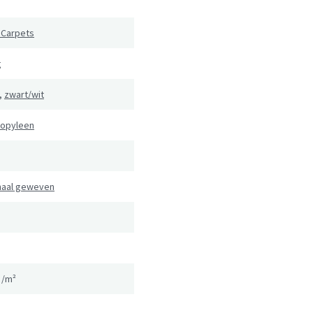
 Carpets
g
,
zwart/wit
ropyleen
naal geweven
g/m²