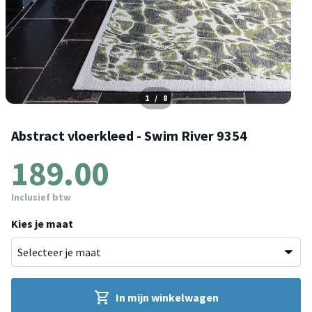
1
/
8
Abstract vloerkleed - Swim River 9354
189.00
Inclusief btw
Kies je maat
In mijn winkelwagen