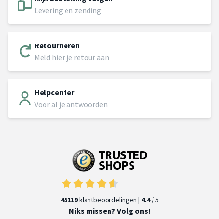
Levering en zending
Retourneren
Meld hier je retour aan
Helpcenter
Voor al je antwoorden
45119
klantbeoordelingen |
4.4
/ 5
Niks missen? Volg ons!