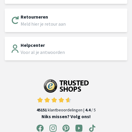
Retourneren
Meld hier je retour aan
Helpcenter
Voor al je antwoorden
45151
klantbeoordelingen |
4.4
/ 5
Niks missen? Volg ons!