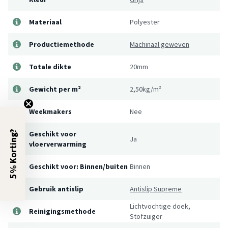
Materiaal
Polyester
Productiemethode
Machinaal geweven
Totale dikte
20mm
Gewicht per m²
2,50kg/m²
Weekmakers
Nee
5% Korting?
Geschikt voor
Ja
vloerverwarming
Geschikt voor: Binnen/buiten
Binnen
Gebruik antislip
Antislip Supreme
Lichtvochtige doek,
Reinigingsmethode
Stofzuiger