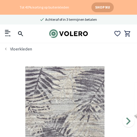
Tot 40% korting op buitenkleden
SHOP NU
Achteraf of in 3 termijnen betalen
menu
Vloerkleden