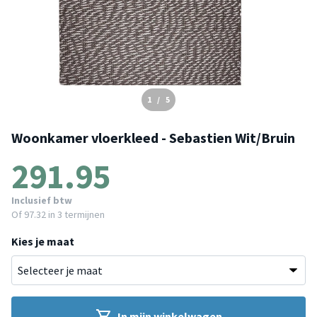
1
/
5
Woonkamer vloerkleed - Sebastien Wit/Bruin
291.95
Inclusief btw
Of
97.32
in 3 termijnen
Kies je maat
In mijn winkelwagen