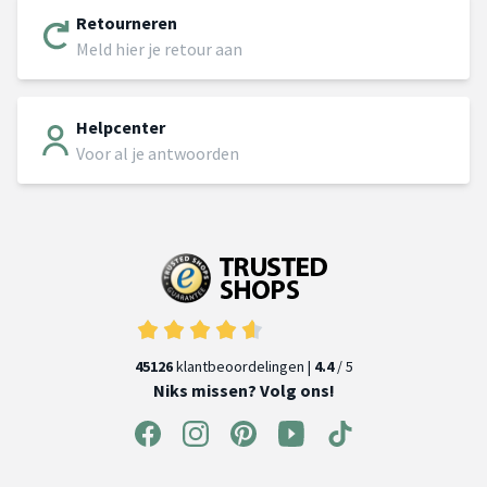
Retourneren
Meld hier je retour aan
Helpcenter
Voor al je antwoorden
45126
klantbeoordelingen |
4.4
/ 5
Niks missen? Volg ons!