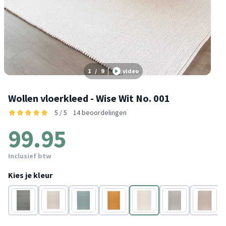
1
/
9
video
Wollen vloerkleed - Wise Wit No. 001
5 / 5
14 beoordelingen
99.95
Inclusief btw
Kies je kleur
Groen
Grijs
Blauw
Geel
Wit
Grijs
Wit