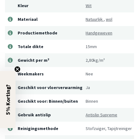
Kleur
Wit
Materiaal
Natuurlijk
,
wol
Productiemethode
Handgeweven
Totale dikte
15mm
Gewicht per m²
2,80kg/m²
Weekmakers
Nee
5% Korting?
Geschikt voor vloerverwarming
Ja
Geschikt voor: Binnen/buiten
Binnen
Gebruik antislip
Antislip Supreme
Reinigingsmethode
Stofzuiger, Tapijtreiniger