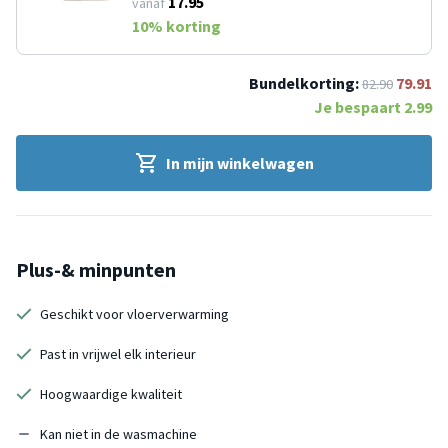
17.95
vanaf
10
% korting
Bundelkorting:
79.91
82.90
Je bespaart
2.99
In mijn winkelwagen
Plus-& minpunten
Geschikt voor vloerverwarming
Past in vrijwel elk interieur
Hoogwaardige kwaliteit
Kan niet in de wasmachine