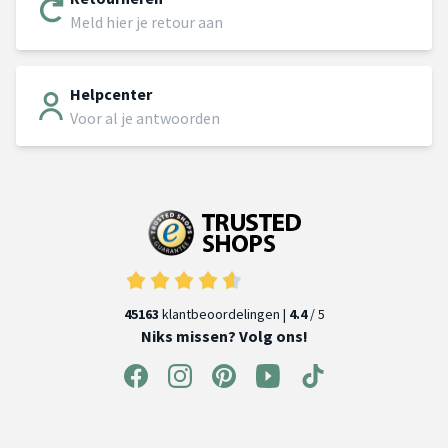
Meld hier je retour aan
Helpcenter
Voor al je antwoorden
45163
klantbeoordelingen |
4.4
/ 5
Niks missen? Volg ons!