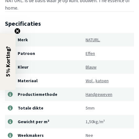
NATURL. is de basis waar je op kunt bouwen. The essence of
home.
Specificaties
Merk
NATURL.
5% Korting?
Patroon
Effen
Kleur
Blauw
Materiaal
Wol
,
katoen
Productiemethode
Handgeweven
Totale dikte
5mm
Gewicht per m²
1,50kg/m²
Weekmakers
Nee