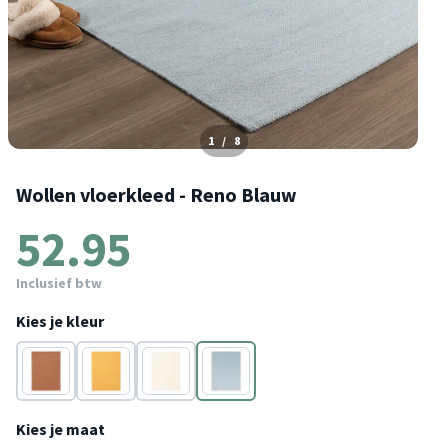
1
/
8
Wollen vloerkleed - Reno Blauw
52.95
Inclusief btw
Kies je kleur
Bruin
Geel
Crème
Blauw
Kies je maat