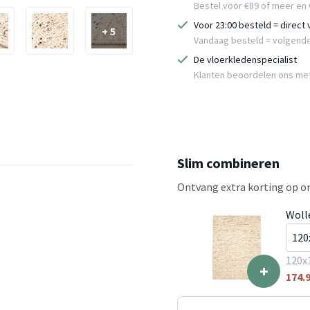
Bestel voor €89 of meer en 
Voor 23:00 besteld = direct
+ 5
Vandaag besteld = volgend
De vloerkledenspecialist
Klanten beoordelen ons me
Slim combineren
Ontvang extra korting op on
Woll
120x
+
174.