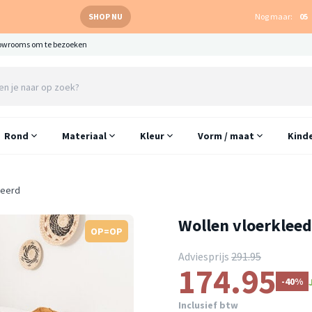
SHOP NU
Nog maar:
05
owrooms om te bezoeken
Rond
Materiaal
Kleur
Vorm / maat
Kind
leerd
Wollen vloerklee
OP=OP
Adviesprijs
291.95
174.95
-40%
Inclusief btw