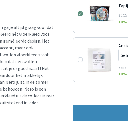
Tapi
29.95
10
% 
n ga je altijd graag voor dat
leerd hét vloerkleed voor
en gemêleerde design. Het
Anti
k accent, maar ook
t wollen vloerkleed staat
ken dat een wollen
vanaf
 zit je er goed naast! Het
10
% 
aardoor het makkelijk
an Nero juist in de zomer
e behouden! Nero is een
rkleed uit de collectie zeer
o uitstekend in ieder