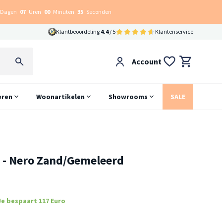
Dagen
07
Uren
00
Minuten
34
Seconden
Klantbeoordeling
4.4
/ 5
Klantenservice
Account
eren
Woonartikelen
Showrooms
SALE
d - Nero Zand/Gemeleerd
Je bespaart 117 Euro