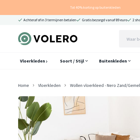
Tot 40% korting op buitenkleden
Achteraf of in 3 termijnen betalen
Gratis bezorgd vanaf 89 euro
2 sh
Vloerkleden
Soort / Stijl
Buitenkleden
Home
Vloerkleden
Wollen vloerkleed - Nero Zand/Geme