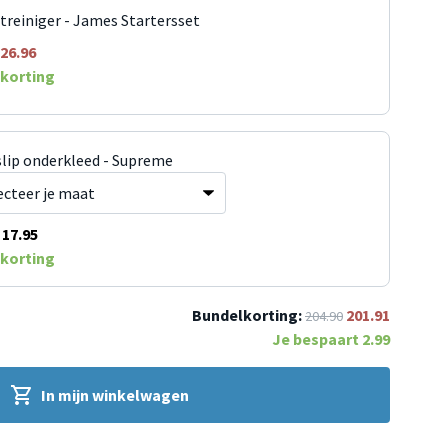
jtreiniger - James Startersset
26.96
korting
slip onderkleed - Supreme
17.95
korting
Bundelkorting:
201.91
204.90
Je bespaart
2.99
In mijn winkelwagen