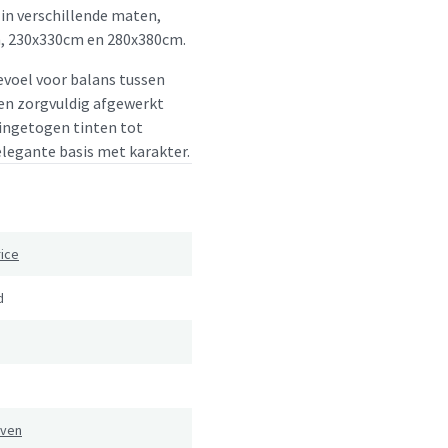
in verschillende maten,
, 230x330cm en 280x380cm.
voel voor balans tussen
g en zorgvuldig afgewerkt
 ingetogen tinten tot
elegante basis met karakter.
rice
d
ven