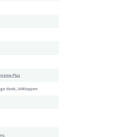
upreme Plus
ige doek, Uitkloppen
ms.