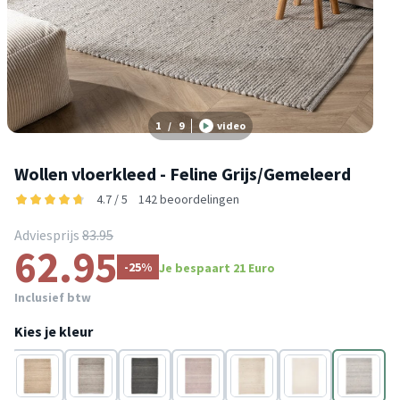
1
/
9
video
Wollen vloerkleed - Feline Grijs/Gemeleerd
4.7 / 5
142 beoordelingen
Adviesprijs
83.95
62.95
-25%
Je bespaart 21 Euro
Inclusief btw
Kies je kleur