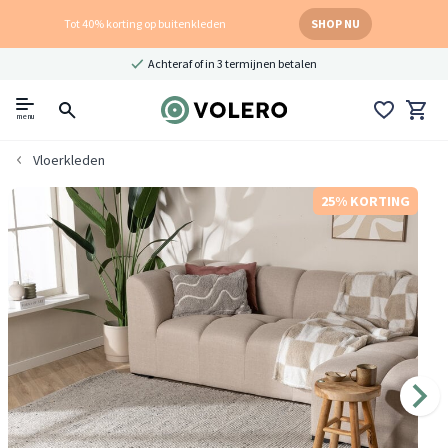
Tot 40% korting op buitenkleden
SHOP NU
Achteraf of in 3 termijnen betalen
menu
Vloerkleden
25% KORTING