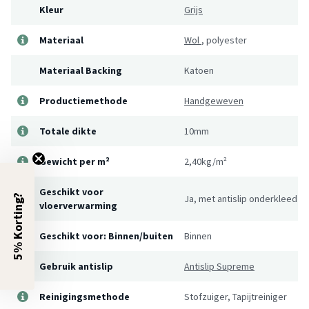
Kleur
Grijs
Materiaal
Wol
,
polyester
Materiaal Backing
Katoen
Productiemethode
Handgeweven
Totale dikte
10mm
Gewicht per m²
2,40kg/m²
Geschikt voor
5% Korting?
Ja, met antislip onderkleed
vloerverwarming
Geschikt voor: Binnen/buiten
Binnen
Gebruik antislip
Antislip Supreme
Reinigingsmethode
Stofzuiger, Tapijtreiniger