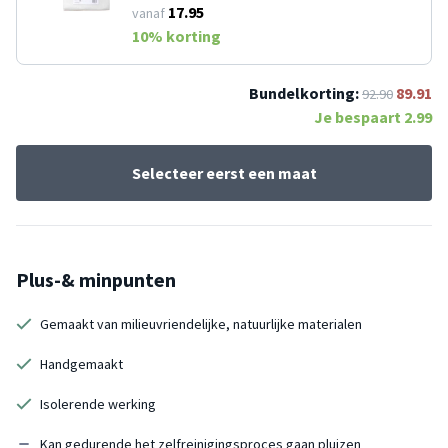
17.95
vanaf
10
% korting
Bundelkorting:
89.91
92.90
Je bespaart
2.99
Selecteer eerst een maat
Plus-& minpunten
Gemaakt van milieuvriendelijke, natuurlijke materialen
Handgemaakt
Isolerende werking
Kan gedurende het zelfreinigingsproces gaan pluizen