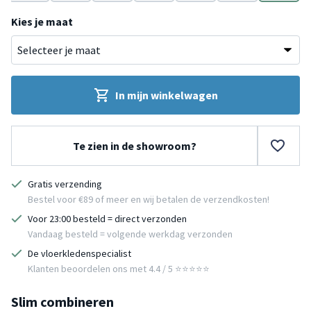
rgroen
Taupe
Bruin
Antraciet
Oranje
Wit
Wit
Grijs
Kies je maat
In mijn winkelwagen
Te zien in de showroom?
Gratis verzending
Bestel voor €89 of meer en wij betalen de verzendkosten!
Voor 23:00 besteld = direct verzonden
Vandaag besteld = volgende werkdag verzonden
De vloerkledenspecialist
Klanten beoordelen ons met 4.4 / 5 ⭐⭐⭐⭐⭐
Slim combineren