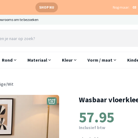
SHOP NU
Nog maar:
03
owrooms om te bezoeken
Rond
Materiaal
Kleur
Vorm / maat
Kind
ige/Wit
Wasbaar vloerklee
57.95
Inclusief btw