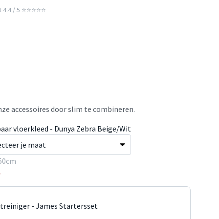
t 4.4 / 5 ⭐⭐⭐⭐⭐
ze accessoires door slim te combineren.
aar vloerkleed - Dunya Zebra Beige/Wit
50cm
5
jtreiniger - James Startersset