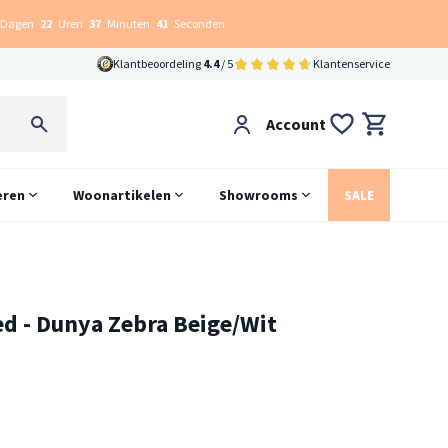
Dagen
22
Uren
37
Minuten
40
Seconden
Klantbeoordeling
4.4
/ 5
Klantenservice
Account
eren
Woonartikelen
Showrooms
SALE
d - Dunya Zebra Beige/Wit