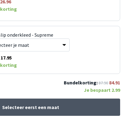
26.96
korting
slip onderkleed - Supreme
17.95
korting
Bundelkorting:
84.91
87.90
Je bespaart
2.99
Selecteer eerst een maat