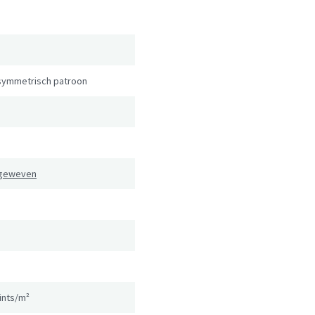
symmetrisch patroon
 geweven
ints/m²