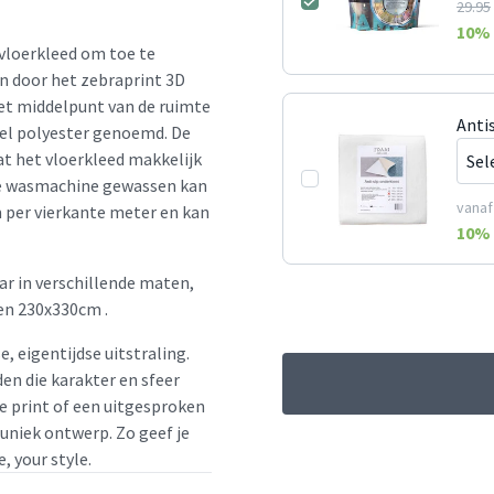
29.95
10
% 
 vloerkleed om toe te
en door het zebraprint 3D
het middelpunt van de ruimte
Anti
el polyester genoemd. De
at het vloerkleed makkelijk
 de wasmachine gewassen kan
vanaf
 per vierkante meter en kan
10
% 
ar in verschillende maten,
en 230x330cm .
e, eigentijdse uitstraling.
en die karakter en sfeer
le print of een uitgesproken
 uniek ontwerp. Zo geef je
, your style.