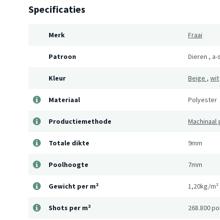
Specificaties
Merk
Fraai
Patroon
Dieren
,
a-
Kleur
Beige
,
wit
Materiaal
Polyester
Productiemethode
Machinaal
Totale dikte
9mm
Poolhoogte
7mm
Gewicht per m²
1,20kg/m²
Shots per m²
268.800 po