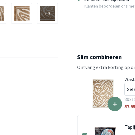
Klanten beoordelen ons me
+ 3
Slim combineren
Ontvang extra korting op on
Wasb
80x1
+
57.9
Tapi