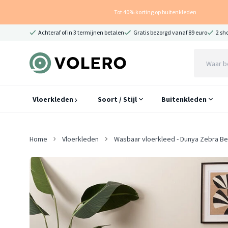
Tot 40% korting op buitenkleden
Achteraf of in 3 termijnen betalen
Gratis bezorgd vanaf 89 euro
2 sh
Vloerkleden
Soort / Stijl
Buitenkleden
Home
Vloerkleden
Wasbaar vloerkleed - Dunya Zebra Be