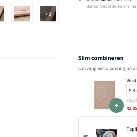
Klanten beoordelen ons me
+ 2
Slim combineren
Ontvang extra korting op on
Wasb
50x8
+
42.9
Tapi