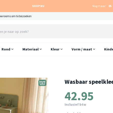
SHOP NU
Nog maar:
05
owrooms om te bezoeken
Rond
Materiaal
Kleur
Vorm / maat
Kind
Wasbaar speelklee
42.95
Inclusief btw