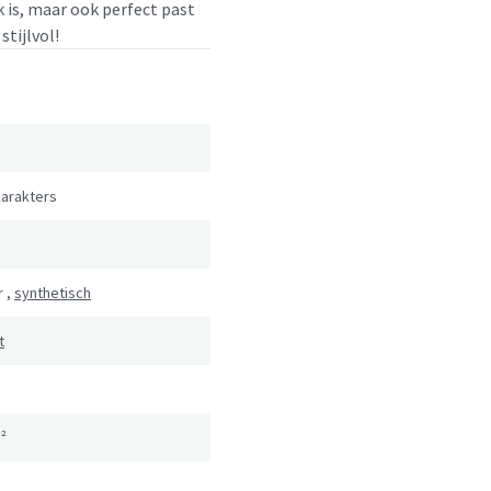
k is, maar ook perfect past
stijlvol!
karakters
r
,
synthetisch
t
²