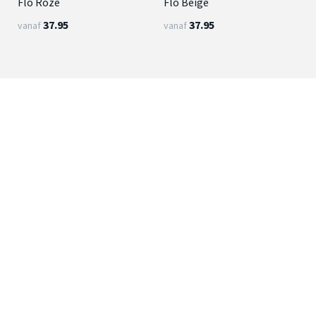
Flo Roze
Flo Beige
37.95
37.95
vanaf
vanaf