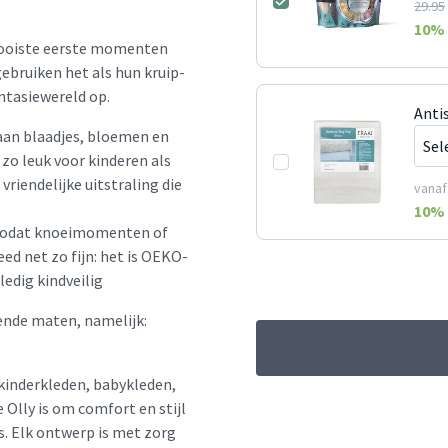
29.95
10
% 
mooiste eerste momenten
 gebruiken het als hun kruip-
ntasiewereld op.
Antis
 aan blaadjes, bloemen en
zo leuk voor kinderen als
vriendelijke uitstraling die
vanaf
10
% 
, zodat knoeimomenten of
ed net zo fijn: het is OEKO-
ledig kindveilig
lende maten, namelijk:
kinderkleden, babykleden,
Olly is om comfort en stijl
s. Elk ontwerp is met zorg