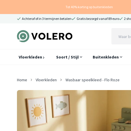
Tot 40% korting op buitenkleden
Achteraf of in 3 termijnen betalen
Gratis bezorgd vanaf 89 euro
2 sh
Vloerkleden
Soort / Stijl
Buitenkleden
Home
Vloerkleden
Wasbaar speelkleed - Flo Roze