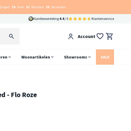
Dagen
19
Uren
51
Minuten
09
Seconden
Klantbeoordeling
4.4
/ 5
Klantenservice
Account
eren
Woonartikelen
Showrooms
SALE
d - Flo Roze