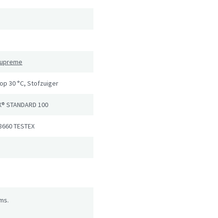
 Supreme
op 30 °C, Stofzuiger
X® STANDARD 100
8660 TESTEX
ms.