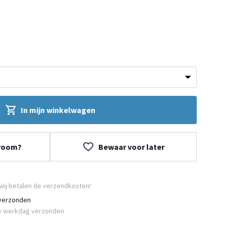
In mijn winkelwagen
wroom?
Bewaar voor later
wij betalen de verzendkosten!
 verzonden
e werkdag verzonden