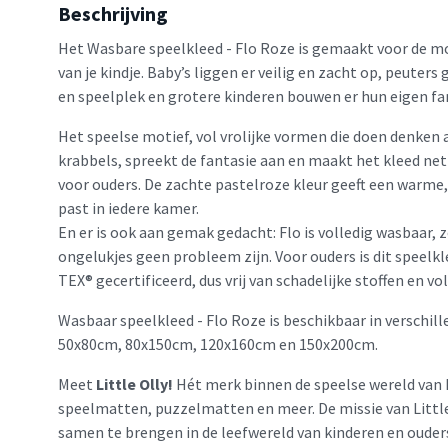
Beschrijving
Het Wasbare speelkleed - Flo Roze is gemaakt voor de 
van je kindje. Baby’s liggen er veilig en zacht op, peuters
en speelplek en grotere kinderen bouwen er hun eigen fa
Het speelse motief, vol vrolijke vormen die doen denken
krabbels, spreekt de fantasie aan en maakt het kleed net 
voor ouders. De zachte pastelroze kleur geeft een warme, 
past in iedere kamer.
En er is ook aan gemak gedacht: Flo is volledig wasbaar
ongelukjes geen probleem zijn. Voor ouders is dit speelkle
TEX® gecertificeerd, dus vrij van schadelijke stoffen en vol
Wasbaar speelkleed - Flo Roze is beschikbaar in verschil
50x80cm, 80x150cm, 120x160cm en 150x200cm.
Meet
Little Olly!
Hét merk binnen de speelse wereld van 
speelmatten, puzzelmatten en meer. De missie van Little 
samen te brengen in de leefwereld van kinderen en ouder