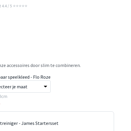
t 4.4 / 5 ⭐⭐⭐⭐⭐
ze accessoires door slim te combineren.
aar speelkleed - Flo Roze
0cm
5
jtreiniger - James Startersset