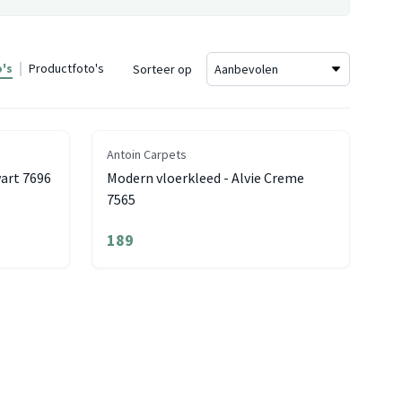
's
Productfoto's
Sorteer op
Antoin Carpets
wart 7696
Modern vloerkleed - Alvie Creme
7565
189