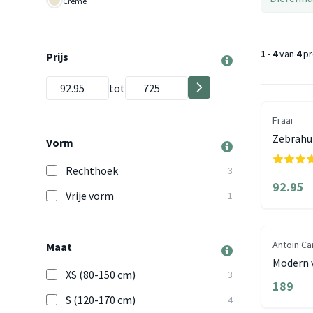
Creme
1
-
4
van
4
pr
Prijs
tot
Fraai
Zebrahui
Vorm
Rechthoek
3
92.95
Vrije vorm
1
Antoin Ca
Maat
Modern v
XS (80-150 cm)
3
189
S (120-170 cm)
4