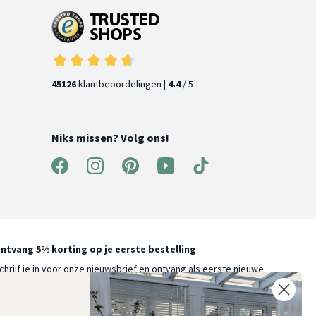
45126
klantbeoordelingen |
4.4
/ 5
Niks missen? Volg ons!
ntvang 5% korting op je eerste bestelling
chrijf je in voor onze nieuwsbrief en ontvang als eerste nieuwe
ooninspiratie, collecties en aanbiedingen