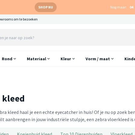
SHOP NU
Nog maar:
04
owrooms om te bezoeken
Rond
Materiaal
Kleur
Vorm / maat
Kind
 kleed
ra kleed haal je een echte eyecatcher in huis! Of je nu op zoek b
lt aanbrengen in jouw industriële stulpje, een zebra vloerkleed is
iden
Koeienhuid kleed
Top 10 Dierenhuiden
Vloerkleed