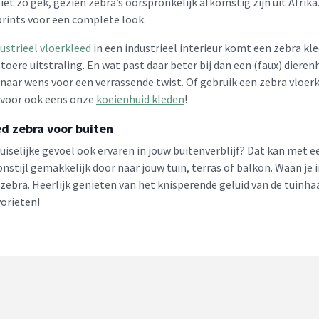
 Niet zo gek, gezien zebra’s oorspronkelijk afkomstig zijn uit Afr
prints voor een complete look.
ustrieel vloerkleed
in een industrieel interieur komt een zebra klee
stoere uitstraling. En wat past daar beter bij dan een (faux) dier
 naar wens voor een verrassende twist. Of gebruik een zebra vloer
rvoor ook eens onze
koeienhuid kleden
!
ed zebra voor buiten
huiselijke gevoel ook ervaren in jouw buitenverblijf? Dat kan met 
onstijl gemakkelijk door naar jouw tuin, terras of balkon. Waan j
 zebra. Heerlijk genieten van het knisperende geluid van de tuinh
vorieten!