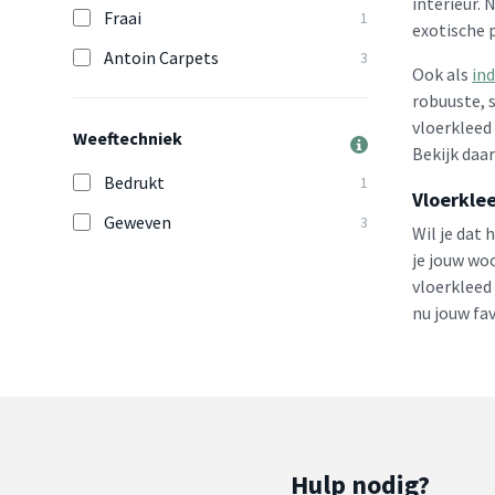
interieur.
Fraai
1
exotische 
Antoin Carpets
3
Ook als
ind
robuuste, 
vloerkleed
Weeftechniek
Bekijk daa
Bedrukt
1
Vloerkle
Geweven
3
Wil je dat 
je jouw wo
vloerkleed
nu jouw fa
Hulp nodig?