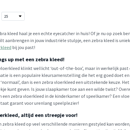
ra kleed haal je een echte eyecatcher in huis! Of je nu op zoek b
lt aanbrengen in jouw industriële stulpje, een zebra kleed is uni
rkleed
bij jou past!
ngs up met een zebra kleed!
loerkleed klinkt wellicht ‘out-of-the-box’, maar in werkelijk past 
atie is een populaire kleursamenstelling die het erg goed doet en 
‘normaal’, dan is een zebra vloerkleed een uitstekende keuze. Het v
ekje kunt geven. Is jouw slaapkamer toe aan een wilde twist? Ove
an een zebra vloerkleed in de kinderkamer of speelkamer? Een vloe
taat garant voor urenlang speelplezier!
erkleed, altijd een streepje voor!
 zebra kleed op veel verschillende manieren gestyled kan worden, 