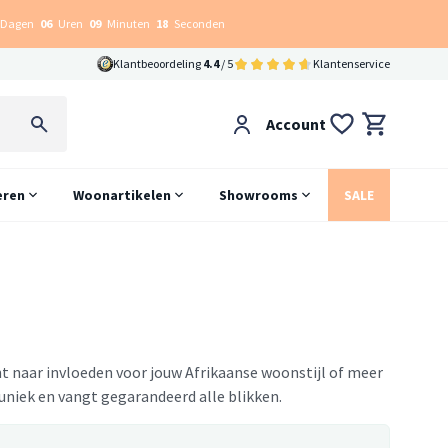
Dagen
06
Uren
09
Minuten
17
Seconden
Klantbeoordeling
4.4
/ 5
Klantenservice
Account
eren
Woonartikelen
Showrooms
SALE
ent naar invloeden voor jouw Afrikaanse woonstijl of meer
 uniek en vangt gegarandeerd alle blikken.