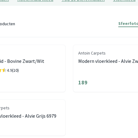
Sfeerfoto
oducten
Antoin Carpets
d - Bovine Zwart/Wit
Modern vloerkleed - Alvie Z
4.9
(10)
189
rpets
loerkleed - Alvie Grijs 6979