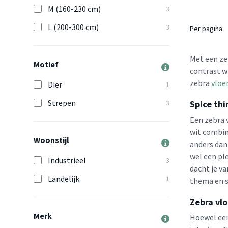
M (160-230 cm)
3
L (200-300 cm)
3
Per pagina
Met een zeb
Motief
contrast wi
zebra
vloe
Dier
1
Strepen
3
Spice thi
Een zebra v
wit combin
Woonstijl
anders dan 
wel een pl
Industrieel
3
dacht je v
Landelijk
1
thema en s
Zebra vlo
Merk
Hoewel een