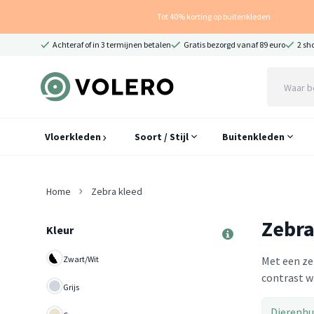
Tot 40% korting op buitenkleden
Achteraf of in 3 termijnen betalen
Gratis bezorgd vanaf 89 euro
2 sh
Vloerkleden
Soort / Stijl
Buitenkleden
Home
Zebra kleed
Zebra
Kleur
Zwart/Wit
Met een zeb
contrast wi
Grijs
Dierenhu