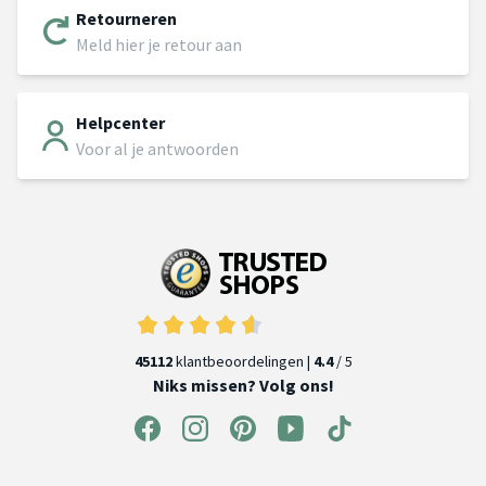
Retourneren
Meld hier je retour aan
Helpcenter
Voor al je antwoorden
45112
klantbeoordelingen |
4.4
/ 5
Niks missen? Volg ons!