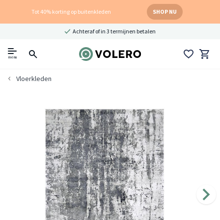
Tot 40% korting op buitenkleden
SHOP NU
Achteraf of in 3 termijnen betalen
menu
Vloerkleden