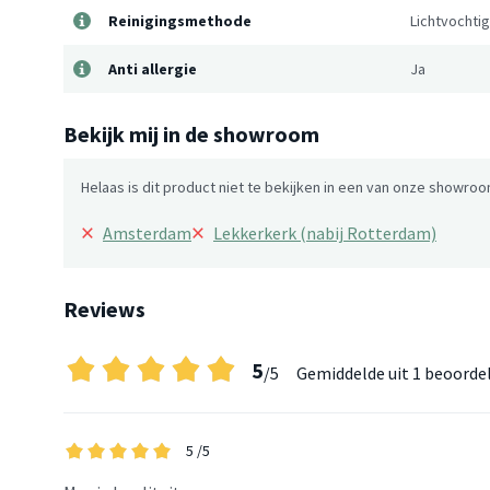
Reinigingsmethode
Lichtvochti
Anti allergie
Ja
Bekijk mij in de showroom
Helaas is dit product niet te bekijken in een van onze showroo
×
×
Amsterdam
Lekkerkerk (nabij Rotterdam)
Reviews
5
/5
Gemiddelde uit
1 beoorde
5
/5