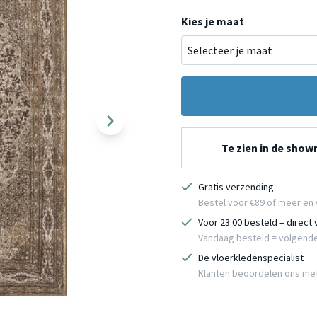
Kies je maat
Te zien in de sho
Gratis verzending
Bestel voor €89 of meer en 
Voor 23:00 besteld = direct
Vandaag besteld = volgend
De vloerkledenspecialist
Klanten beoordelen ons me