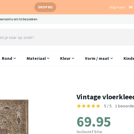
SHOP NU
Nog maar:
04
owrooms om te bezoeken
Rond
Materiaal
Kleur
Vorm / maat
Kind
Vintage vloerklee
5 / 5
1 beoorde
69.95
Inclusief btw