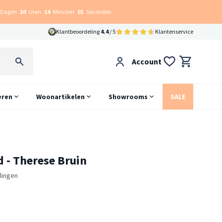
Dagen
10
Uren
14
Minuten
00
Seconden
Klantbeoordeling
4.4
/ 5
Klantenservice
Account
eren
Woonartikelen
Showrooms
SALE
d - Therese Bruin
lingen