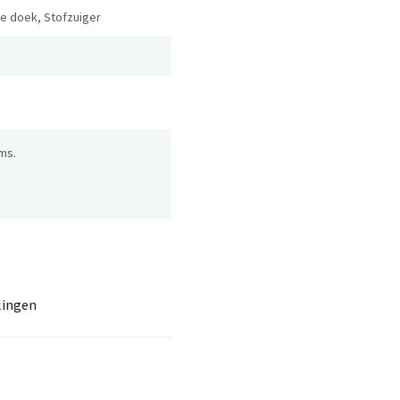
ge doek, Stofzuiger
ms.
lingen