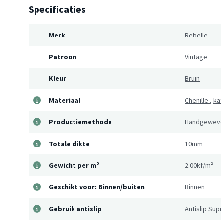
Specificaties
Merk
Rebelle
Patroon
Vintage
Kleur
Bruin
Materiaal
Chenille
,
ka
Productiemethode
Handgewev
Totale dikte
10mm
Gewicht per m²
2.00kf/m²
Geschikt voor: Binnen/buiten
Binnen
Gebruik antislip
Antislip Su