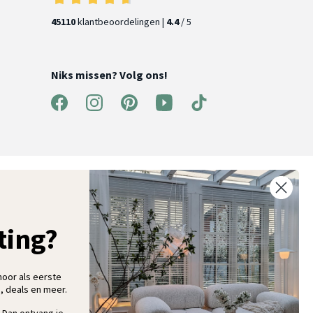
45110
klantbeoordelingen |
4.4
/ 5
Niks missen? Volg ons!
ntvang 5% korting op je eerste bestelling
chrijf je in voor onze nieuwsbrief en ontvang als eerste nieuwe
ooninspiratie, collecties en aanbiedingen
ting?
hoor als eerste
, deals en meer.
Aanmelden
 Dan ontvang je