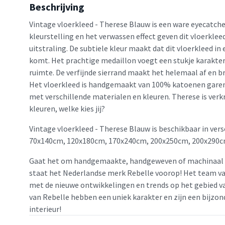
Beschrijving
Vintage vloerkleed - Therese Blauw is een ware eyecatcher 
kleurstelling en het verwassen effect geven dit vloerkleed
uitstraling. De subtiele kleur maakt dat dit vloerkleed in e
komt. Het prachtige medaillon voegt een stukje karakte
ruimte. De verfijnde sierrand maakt het helemaal af en br
Het vloerkleed is handgemaakt van 100% katoenen garen
met verschillende materialen en kleuren. Therese is verkr
kleuren, welke kies jij?
Vintage vloerkleed - Therese Blauw is beschikbaar in ver
70x140cm, 120x180cm, 170x240cm, 200x250cm, 200x290c
Gaat het om handgemaakte, handgeweven of machinaal 
staat het Nederlandse merk Rebelle voorop! Het team van
met de nieuwe ontwikkelingen en trends op het gebied va
van Rebelle hebben een uniek karakter en zijn een bijzon
interieur!