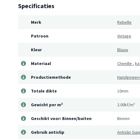
Specificaties
Merk
Rebelle
Patroon
Vintage
Kleur
Blauw
Materiaal
Chenille
,
ka
Productiemethode
Handgewev
Totale dikte
10mm
Gewicht per m²
2.00kf/m²
Geschikt voor: Binnen/buiten
Binnen
Gebruik antislip
Antislip Su