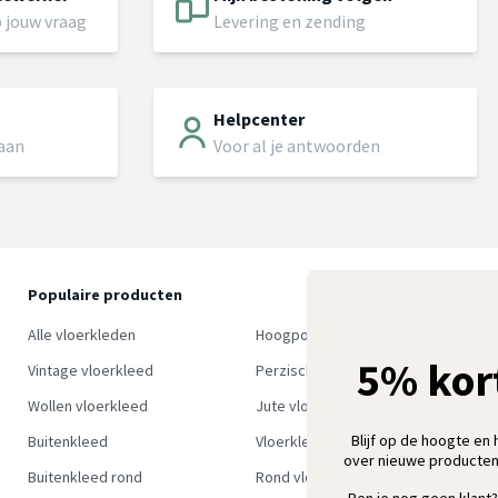
 jouw vraag
Levering en zending
Helpcenter
 aan
Voor al je antwoorden
Populaire producten
O
S
Alle vloerkleden
Hoogpolig vloerkleed
w
5% kor
Vintage vloerkleed
Perzisch tapijt
Wollen vloerkleed
Jute vloerkleed
Blijf op de hoogte en 
Buitenkleed
Vloerkleed groen
over nieuwe producten
Buitenkleed rond
Rond vloerkleed
Ben je nog geen klant?