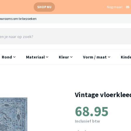
SHOP NU
Nog maar:
05
owrooms om te bezoeken
Rond
Materiaal
Kleur
Vorm / maat
Kind
Vintage vloerklee
68.95
Inclusief btw