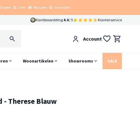
Dagen
11
Uren
08
Minuten
10
Seconden
Klantbeoordeling
4.4
/ 5
Klantenservice
Account
eren
Woonartikelen
Showrooms
SALE
d - Therese Blauw