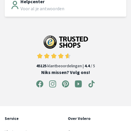
Helpcenter
Voor al je antwoorden
45125
klantbeoordelingen |
4.4
/ 5
Niks missen? Volg ons!
Service
Over Volero