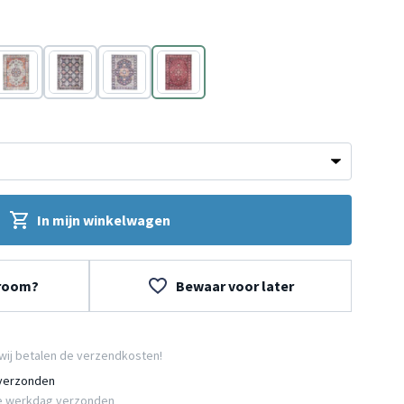
Groen
Blauw
Blauw
Rood
In mijn winkelwagen
wroom?
Bewaar voor later
wij betalen de verzendkosten!
 verzonden
e werkdag verzonden