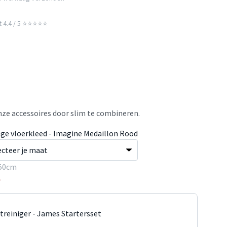
t 4.4 / 5 ⭐⭐⭐⭐⭐
ze accessoires door slim te combineren.
age vloerkleed - Imagine Medaillon Rood
50cm
5
jtreiniger - James Startersset