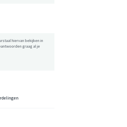
urstaal hiervan bekijken in
antwoorden graag al je
rdelingen