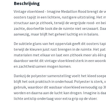
Beschrijving
Vintage vloerkleed - Imagine Medaillon Rood brengt de ve
oosters tapijt in een lichtere, rustigere uitstraling. Het
structuur aan je zithoek, terwijl de vergrijsde rood- en b
zachte, doorleefde look die de ruimte niet verzwaart. Da
aanwezig, maar blijft het geheel luchtig en in balans.
De subtiele glans van het oppervlak geeft dit oosters tapij
terwijl de kleuren juist rust brengen in de ruimte. Het p
materialen met elkaar en laat een zithoek meer als één 
daardoor werkt dit vintage vloerkleed sterk in een woon
en zachtheid samen mogen komen.
Dankzij de polyester samenstelling voelt het kleed soep
blijft het ook praktisch in onderhoud. Polyester is sterk, 
gebruik, waardoor dit wasbaar vloerkleed eenvoudig op 3
worden en daarna aan de lucht kan drogen. Imagine is da
lichte antislip onderlaag voor extra grip op de vloer.