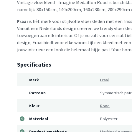
Vintage vloerkleed - Imagine Medaillon Rood is beschikba
namelijk: 80x150cm, 140x200cm, 160x230cm, 200x290cm 
Fraai
is hét merk voor stijlvolle vloerkleden met een friss
Vanuit een Nederlands design creëren we trendy vloerkled
toevoegen aan elk interieur. Of je nu valt voor een subtie
design, Fraai biedt voor elke woonstijl een kleed met een
jouw interieur een look die helemaal bij je past! Your home
Specificaties
Merk
Fraai
Patroon
Symmetrisch pat
Kleur
Rood
Materiaal
Polyester
Productiemethode
Machinaal gewev