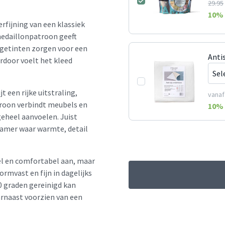
29.95
10
% 
rfijning van een klassiek
 medaillonpatroon geeft
eigetinten zorgen voor een
Anti
ardoor voelt het kleed
t een rijke uitstraling,
vanaf
atroon verbindt meubels en
10
% 
geheel aanvoelen. Juist
kamer waar warmte, detail
el en comfortabel aan, maar
vormvast en fijn in dagelijks
0 graden gereinigd kan
arnaast voorzien van een