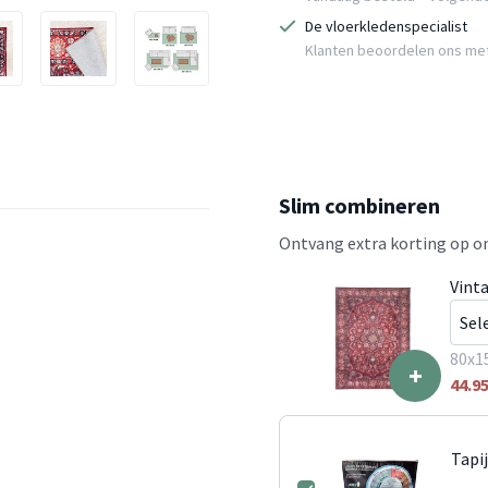
De vloerkledenspecialist
Klanten beoordelen ons me
Slim combineren
Ontvang extra korting op on
Vint
80x1
+
44.9
Tapi