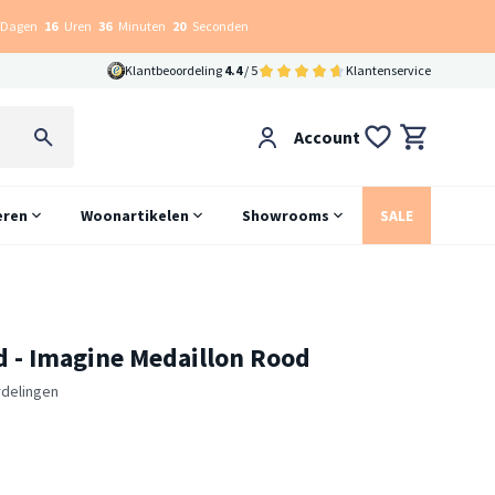
Dagen
16
Uren
36
Minuten
19
Seconden
Klantbeoordeling
4.4
/ 5
Klantenservice
Account
eren
Woonartikelen
Showrooms
SALE
d - Imagine Medaillon Rood
delingen