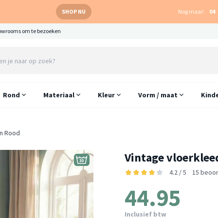
SHOP NU
Nog maar:
04
owrooms om te bezoeken
Rond
Materiaal
Kleur
Vorm / maat
Kind
on Rood
Vintage vloerklee
4.2 / 5
15 beoor
44.95
Inclusief btw