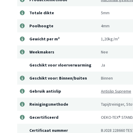
Totale dikte
5mm
Poolhoogte
4mm
Gewicht per m²
1,20kg/m²
Weekmakers
Nee
Geschikt voor vloerverwarming
Ja
Geschikt voor: Binnen/buiten
Binnen
Gebruik antislip
Antislip Supreme
Reinigingsmethode
Tapijtreiniger, St
Gecertificeerd
OEKO-TEX® STAND
Certificaat nummer
BJ028 228660 TES