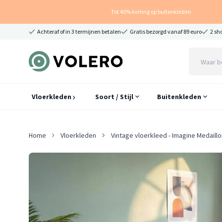
Tot 40% korting op buitenkleden
Achteraf of in 3 termijnen betalen
Gratis bezorgd vanaf 89 euro
2 sh
Vloerkleden
Soort / Stijl
Buitenkleden
Home
Vloerkleden
Vintage vloerkleed - Imagine Medaill