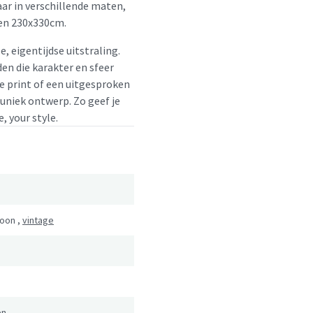
ar in verschillende maten,
en 230x330cm.
e, eigentijdse uitstraling.
en die karakter en sfeer
le print of een uitgesproken
 uniek ontwerp. Zo geef je
, your style.
roon
,
vintage
en