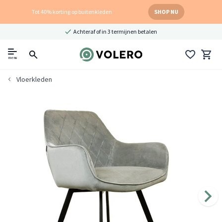
Tot 40% korting op buitenkleden
SHOP NU
Achteraf of in 3 termijnen betalen
menu
Vloerkleden