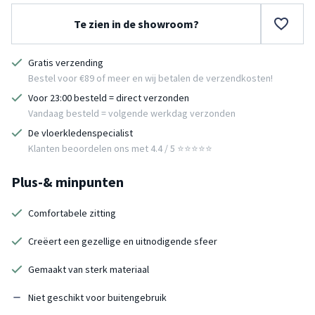
Te zien in de showroom?
Gratis verzending
Bestel voor €89 of meer en wij betalen de verzendkosten!
Voor 23:00 besteld = direct verzonden
Vandaag besteld = volgende werkdag verzonden
De vloerkledenspecialist
Klanten beoordelen ons met 4.4 / 5 ⭐⭐⭐⭐⭐
Plus-& minpunten
Comfortabele zitting
Creëert een gezellige en uitnodigende sfeer
Gemaakt van sterk materiaal
Niet geschikt voor buitengebruik