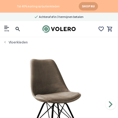
Tot 40% korting op buitenkleden
SHOP NU
Achteraf of in 3 termijnen betalen
menu
Vloerkleden