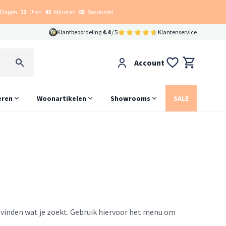
Dagen
12
Uren
43
Minuten
04
Seconden
Klantbeoordeling
4.4
/ 5
Klantenservice
Account
eren
Woonartikelen
Showrooms
SALE
e vinden wat je zoekt. Gebruik hiervoor het menu om