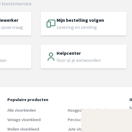
 klantenservice
dewerker
Mijn bestelling volgen
 jouw vraag
Levering en zending
Helpcenter
 aan
Voor al je antwoorden
Populaire producten
O
S
Alle vloerkleden
Hoogpolig vloerkleed
w
Vintage vloerkleed
Perzisch tapijt
Wollen vloerkleed
Jute vloerkleed