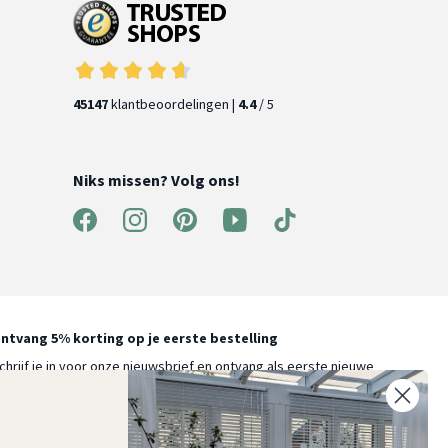
45147
klantbeoordelingen |
4.4
/ 5
Niks missen? Volg ons!
ntvang 5% korting op je eerste bestelling
chrijf je in voor onze nieuwsbrief en ontvang als eerste nieuwe
ooninspiratie, collecties en aanbiedingen