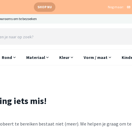
SHOP NU
Nog maar:
03
owrooms om te bezoeken
Rond
Materiaal
Kleur
Vorm / maat
Kind
ing iets mis!
probeert te bereiken bestaat niet (meer). We helpen je graag om t