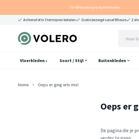
Tot 40% korting op buitenkleden
Achteraf of in 3 termijnen betalen
Gratis bezorgd vanaf 89 euro
2 sh
Vloerkleden
Soort / Stijl
Buitenkleden
Home
Oeps er ging iets mis!
Oeps er g
De pagina die je 
verder te gaan.