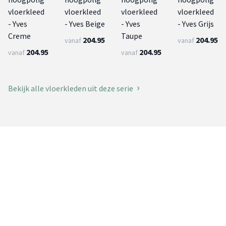
vloerkleed
vloerkleed
vloerkleed
vloerkleed
- Yves
- Yves Beige
- Yves
- Yves Grijs
Creme
Taupe
204.95
204.95
vanaf
vanaf
204.95
204.95
vanaf
vanaf
Bekijk alle vloerkleden uit deze serie