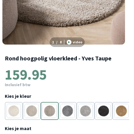
1
/
8
video
Rond hoogpolig vloerkleed - Yves Taupe
159.95
Inclusief btw
Kies je kleur
Crème
Beige
Taupe
Grijs
Lichtgrijs
Antraciet
Goud
Kies je maat