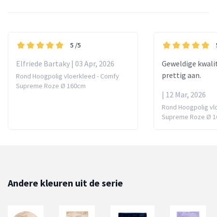
5
/5
Elfriede Bartaky | 03 Apr, 2026
Geweldige kwalit
prettig aan.
Rond Hoogpolig vloerkleed - Comfy
Supreme Roze Ø 160cm
| 12 Mar, 2026
Rond Hoogpolig vl
Supreme Roze Ø 
Andere kleuren uit de serie