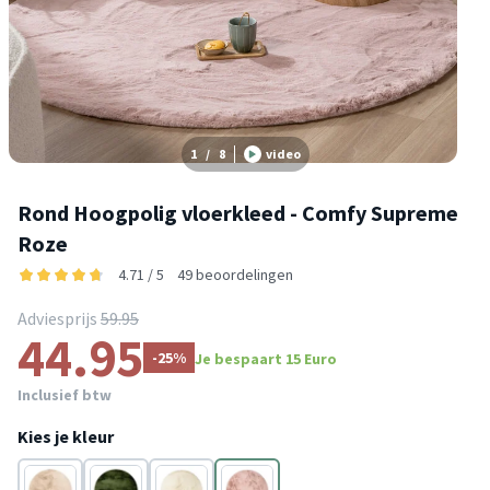
1
/
8
video
Rond Hoogpolig vloerkleed - Comfy Supreme
Roze
4.71 / 5
49 beoordelingen
Adviesprijs
59.95
44.95
-25%
Je bespaart 15 Euro
Inclusief btw
Kies je kleur