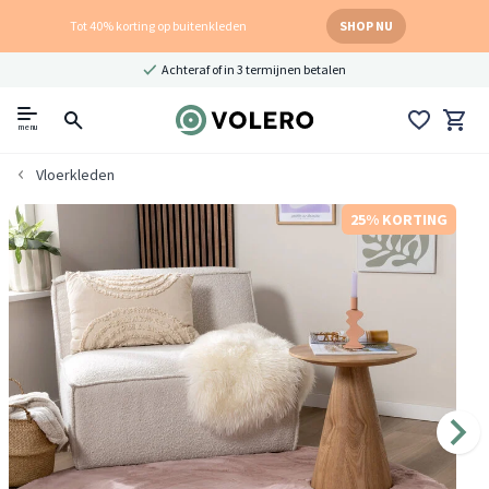
Tot 40% korting op buitenkleden
SHOP NU
Achteraf of in 3 termijnen betalen
menu
Vloerkleden
25% KORTING