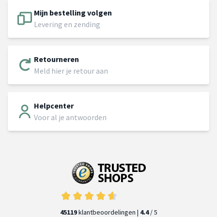
Mijn bestelling volgen
Levering en zending
Retourneren
Meld hier je retour aan
Helpcenter
Voor al je antwoorden
45119
klantbeoordelingen |
4.4
/ 5