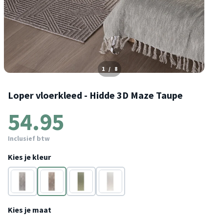
1
/
8
Loper vloerkleed - Hidde 3D Maze Taupe
54.95
Inclusief btw
Kies je kleur
Grijs
Taupe
Donkergroen
Wit
Kies je maat