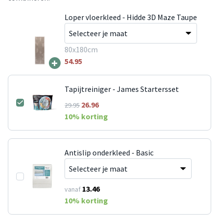
Loper vloerkleed - Hidde 3D Maze Taupe
80x180cm
+
54.95
Tapijtreiniger - James Startersset
26.96
29.95
10
% korting
Antislip onderkleed - Basic
13.46
vanaf
10
% korting