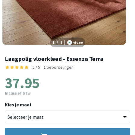
1
/
8
video
Laagpolig vloerkleed - Essenza Terra
5 / 5
1 beoordelingen
37.95
Inclusief btw
Kies je maat