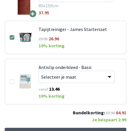
80x150cm
+
37.95
Tapijtreiniger - James Startersset
26.96
29.95
10
% korting
Antislip onderkleed - Basic
13.46
vanaf
10
% korting
Bundelkorting:
64.91
67.90
Je bespaart
2.99