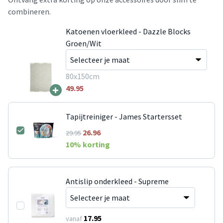
combineren.
Katoenen vloerkleed - Dazzle Blocks
Groen/Wit
80x150cm
+
49.95
Tapijtreiniger - James Startersset
26.96
29.95
10
% korting
Antislip onderkleed - Supreme
17.95
vanaf