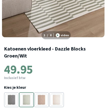
1
/
8
video
Katoenen vloerkleed - Dazzle Blocks
Groen/Wit
49.95
Inclusief btw
Kies je kleur
Zwart/Wit
Groen
Bruin
Beige