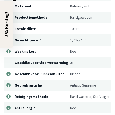
Materiaal
Katoen
,
wol
5% Korting?
Productiemethode
Handgeweven
Totale dikte
10mm
Gewicht per m²
1,70kg/m²
Weekmakers
Nee
Geschikt voor vloerverwarming
Ja
Geschikt voor: Binnen/buiten
Binnen
Gebruik antislip
Antislip Supreme
Reinigingsmethode
Hand wasbaar, Stofzuiger
Anti allergie
Nee