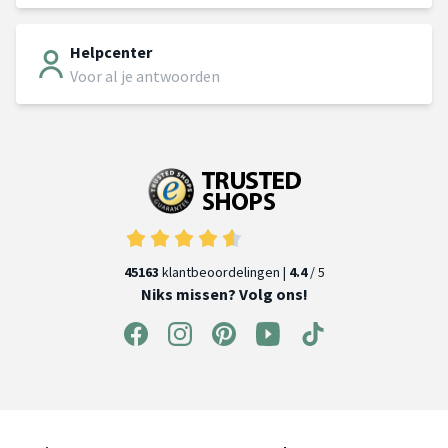
Helpcenter
Voor al je antwoorden
45163
klantbeoordelingen |
4.4
/ 5
Niks missen? Volg ons!