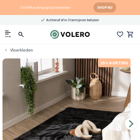
Tot 40% korting op buitenkleden
SHOP NU
Achteraf of in 3 termijnen betalen
menu
Vloerkleden
25% KORTING