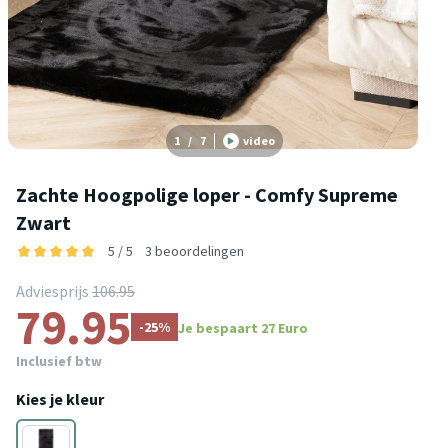
1
/
7
video
Zachte Hoogpolige loper - Comfy Supreme
Zwart
5 / 5
3 beoordelingen
Adviesprijs
106.95
79.95
-25%
Je bespaart 27 Euro
Inclusief btw
Kies je kleur