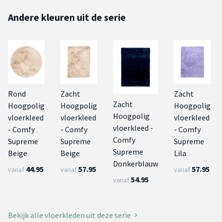
Andere kleuren uit de serie
Rond
Zacht
Zacht
Zacht
Hoogpolig
Hoogpolig
Hoogpolig
Hoogpolig
vloerkleed
vloerkleed
vloerkleed
vloerkleed -
- Comfy
- Comfy
- Comfy
Comfy
Supreme
Supreme
Supreme
Supreme
Beige
Beige
Lila
Donkerblauw
44.95
57.95
57.95
vanaf
vanaf
vanaf
54.95
vanaf
Bekijk alle vloerkleden uit deze serie