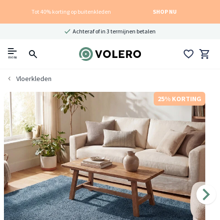
Tot 40% korting op buitenkleden
SHOP NU
Achteraf of in 3 termijnen betalen
menu
Vloerkleden
25% KORTING