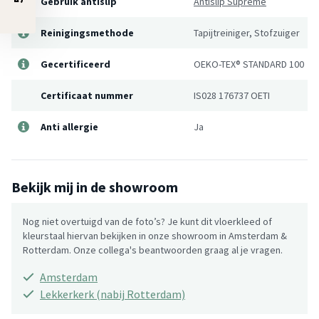
Gebruik antislip
Antislip Supreme
Reinigingsmethode
Tapijtreiniger, Stofzuiger
Gecertificeerd
OEKO-TEX® STANDARD 100
Certificaat nummer
IS028 176737 OETI
Anti allergie
Ja
Bekijk mij in de showroom
Nog niet overtuigd van de foto’s? Je kunt dit vloerkleed of
kleurstaal hiervan bekijken in onze showroom in Amsterdam &
Rotterdam. Onze collega's beantwoorden graag al je vragen.
Amsterdam
Lekkerkerk (nabij Rotterdam)