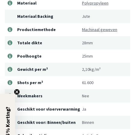
Materiaal
Polypropyleen
Materiaal Backing
Jute
Productiemethode
Machinaal geweven
Totale dikte
28mm
Poolhoogte
25mm
Gewicht per m²
2,10kg/m²
Shots per m²
61.600
Weekmakers
Nee
Geschikt voor vloerverwarming
Ja
5% Korting?
Geschikt voor: Binnen/buiten
Binnen