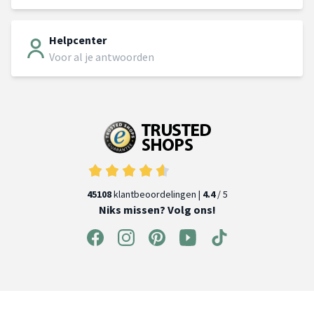
Helpcenter
Voor al je antwoorden
45108
klantbeoordelingen |
4.4
/ 5
Niks missen? Volg ons!