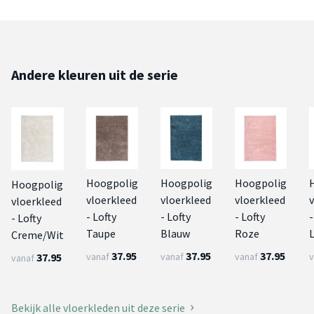
Andere kleuren uit de serie
Hoogpolig
Hoogpolig
Hoogpolig
Hoogpolig
vloerkleed
vloerkleed
vloerkleed
vloerkleed
- Lofty
- Lofty
- Lofty
-
- Lofty
Taupe
Blauw
Roze
L
Creme/Wit
37.95
37.95
37.95
37.95
vanaf
vanaf
vanaf
v
vanaf
Bekijk alle vloerkleden uit deze serie