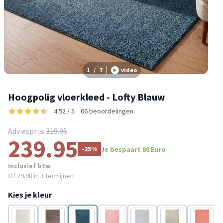
1
/
7
video
Hoogpolig vloerkleed - Lofty Blauw
4.52 / 5
66 beoordelingen
Adviesprijs
319.95
239.95
-25%
Je bespaart 80 Euro
Inclusief btw
Of
79.98
in 3 termijnen
Kies je kleur