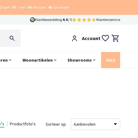
Dagen
07
Uren
50
Minuten
39
Seconden
Klantbeoordeling
4.4
/ 5
Klantenservice
Account
eren
Woonartikelen
Showrooms
SALE
's
Productfoto's
Sorteer op