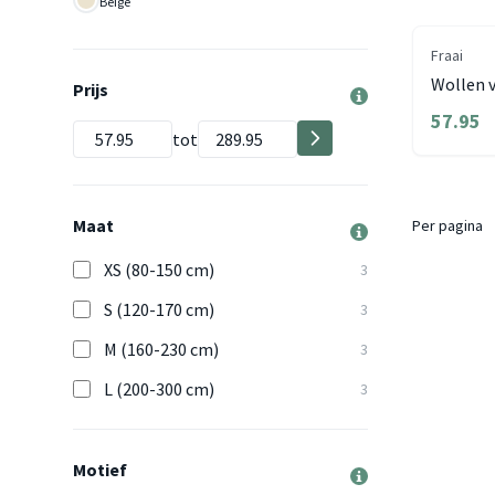
Beige
Fraai
Wollen v
Prijs
57.95
tot
Maat
Per pagina
XS (80-150 cm)
3
S (120-170 cm)
3
M (160-230 cm)
3
L (200-300 cm)
3
Motief