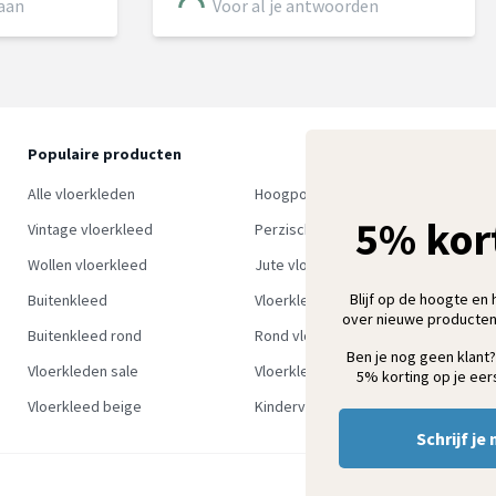
 aan
Voor al je antwoorden
Populaire producten
O
S
Alle vloerkleden
Hoogpolig vloerkleed
w
5% kor
Vintage vloerkleed
Perzisch tapijt
Wollen vloerkleed
Jute vloerkleed
Blijf op de hoogte en 
Buitenkleed
Vloerkleed groen
over nieuwe producten
Buitenkleed rond
Rond vloerkleed
Ben je nog geen klant?
Vloerkleden sale
Vloerkleden outlet
5% korting op je eers
Vloerkleed beige
Kindervloerkleden
Schrijf je 