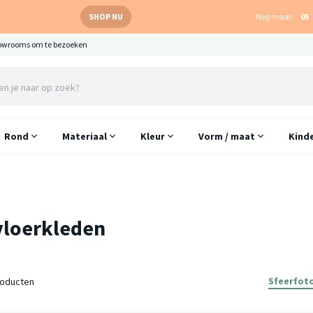
SHOP NU
Nog maar:
05
owrooms om te bezoeken
Rond
Materiaal
Kleur
Vorm / maat
Kind
vloerkleden
Sfeerfoto
oducten