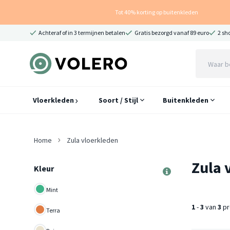
Tot 40% korting op buitenkleden
Achteraf of in 3 termijnen betalen
Gratis bezorgd vanaf 89 euro
2 sh
Vloerkleden
Soort / Stijl
Buitenkleden
Home
Zula vloerkleden
Zula 
Kleur
Mint
1
-
3
van
3
pr
Terra