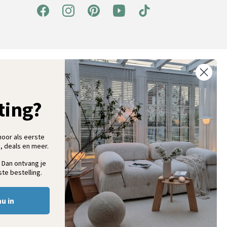
ntvang 5% korting op je eerste bestelling
chrijf je in voor onze nieuwsbrief en ontvang als eerste nieuwe
ooninspiratie, collecties en aanbiedingen
ting?
hoor als eerste
, deals en meer.
Aanmelden
 Dan ontvang je
te bestelling.
nu in