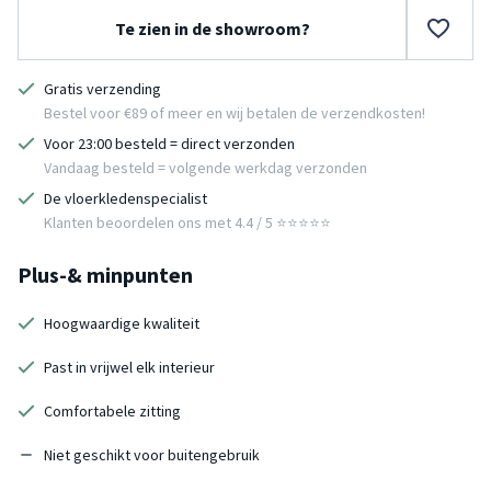
Te zien in de showroom?
Gratis verzending
Bestel voor €89 of meer en wij betalen de verzendkosten!
Voor 23:00 besteld = direct verzonden
Vandaag besteld = volgende werkdag verzonden
De vloerkledenspecialist
Klanten beoordelen ons met 4.4 / 5 ⭐⭐⭐⭐⭐
Plus-& minpunten
Hoogwaardige kwaliteit
Past in vrijwel elk interieur
Comfortabele zitting
Niet geschikt voor buitengebruik