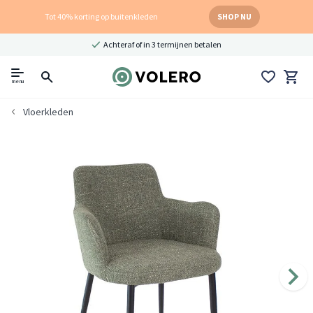
Tot 40% korting op buitenkleden
SHOP NU
Achteraf of in 3 termijnen betalen
menu
Vloerkleden