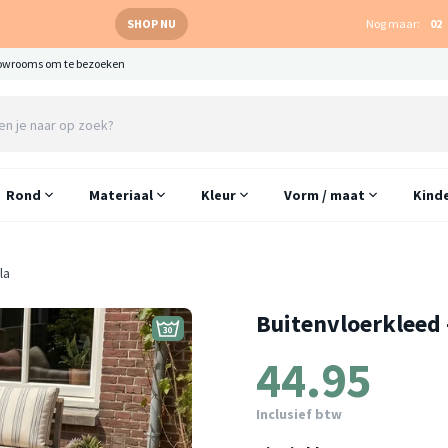
SHOP NU
Nog maar:
02
owrooms om te bezoeken
Rond
Materiaal
Kleur
Vorm / maat
Kind
la
Buitenvloerkleed -
44.95
Inclusief btw