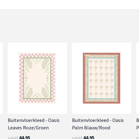
Buitenvloerkleed - Oasis
Buitenvloerkleed - Oasis
B
Leaves Roze/Groen
Palm Blauw/Rood
P
44.95
44.95
vanaf
vanaf
v