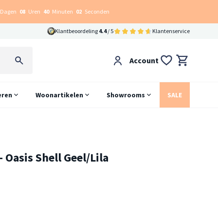
Dagen
08
Uren
40
Minuten
01
Seconden
Klantbeoordeling
4.4
/ 5
Klantenservice
Account
eren
Woonartikelen
Showrooms
SALE
 Oasis Shell Geel/Lila