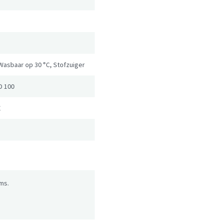
Wasbaar op 30 °C, Stofzuiger
D 100
X
ms.