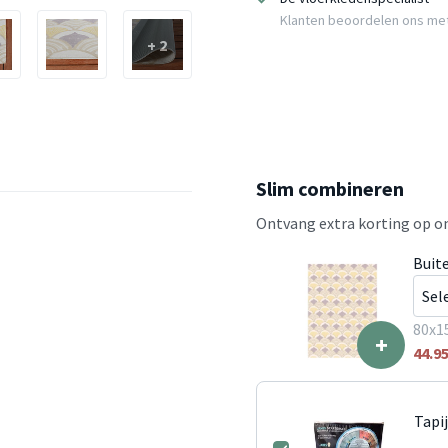
Klanten beoordelen ons me
+ 2
Slim combineren
Ontvang extra korting op on
Buite
80x1
+
44.9
Tapi