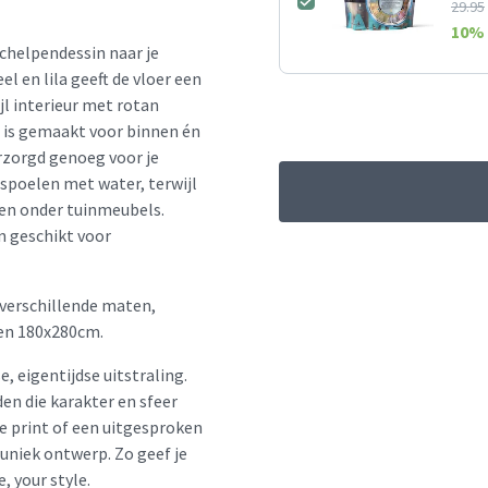
29.95
10
% 
schelpendessin naar je
l en lila geeft de vloer een
ijl interieur met rotan
d is gemaakt voor binnen én
rzorgd genoeg voor je
 spoelen met water, terwijl
ggen onder tuinmeubels.
n geschikt voor
n verschillende maten,
en 180x280cm.
e, eigentijdse uitstraling.
en die karakter en sfeer
le print of een uitgesproken
 uniek ontwerp. Zo geef je
, your style.