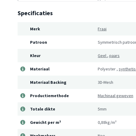
Specificaties
Merk
Fraai
Patroon
Symmetrisch patroo
Kleur
Geel
,
paars
Materiaal
Polyester
,
syntheti
Materiaal Backing
3D-Mesh
Productiemethode
Machinaal geweven
Totale dikte
5mm
Gewicht per m²
0,88kg/m²
Weekmakers
Nee