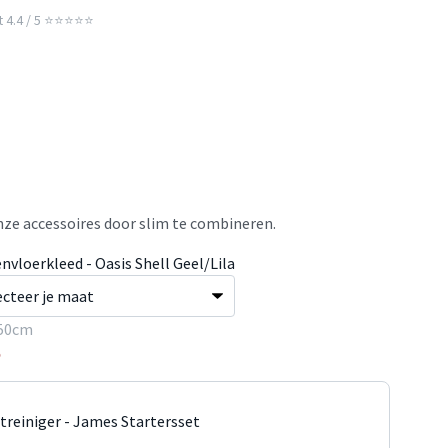
t 4.4 / 5 ⭐⭐⭐⭐⭐
ze accessoires door slim te combineren.
nvloerkleed - Oasis Shell Geel/Lila
50cm
5
jtreiniger - James Startersset