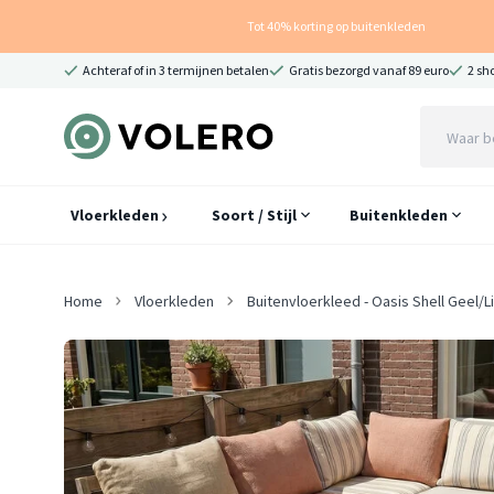
Tot 40% korting op buitenkleden
Achteraf of in 3 termijnen betalen
Gratis bezorgd vanaf 89 euro
2 sh
Vloerkleden
Soort / Stijl
Buitenkleden
Home
Vloerkleden
Buitenvloerkleed - Oasis Shell Geel/Li