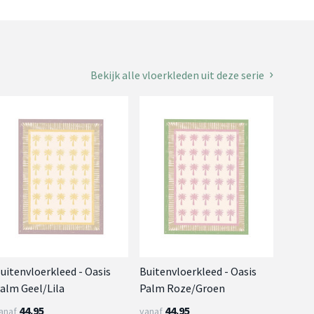
Bekijk alle vloerkleden uit deze serie
uitenvloerkleed - Oasis
Buitenvloerkleed - Oasis
alm Geel/Lila
Palm Roze/Groen
44.95
44.95
anaf
vanaf