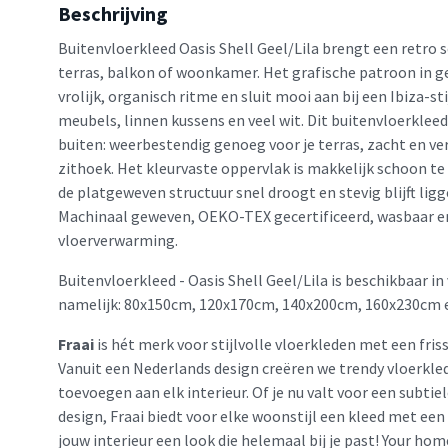
Beschrijving
Buitenvloerkleed Oasis Shell Geel/Lila brengt een retro 
terras, balkon of woonkamer. Het grafische patroon in gee
vrolijk, organisch ritme en sluit mooi aan bij een Ibiza-st
meubels, linnen kussens en veel wit. Dit buitenvloerklee
buiten: weerbestendig genoeg voor je terras, zacht en ve
zithoek. Het kleurvaste oppervlak is makkelijk schoon te
de platgeweven structuur snel droogt en stevig blijft li
Machinaal geweven, OEKO-TEX gecertificeerd, wasbaar e
vloerverwarming.
Buitenvloerkleed - Oasis Shell Geel/Lila is beschikbaar i
namelijk: 80x150cm, 120x170cm, 140x200cm, 160x230cm 
Fraai
is hét merk voor stijlvolle vloerkleden met een friss
Vanuit een Nederlands design creëren we trendy vloerkled
toevoegen aan elk interieur. Of je nu valt voor een subtie
design, Fraai biedt voor elke woonstijl een kleed met een
jouw interieur een look die helemaal bij je past! Your home