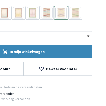
Blauw
Geel
Roze
Blauw
Geel
Roze
In mijn winkelwagen
wroom?
Bewaar voor later
wij betalen de verzendkosten!
 verzonden
e werkdag verzonden