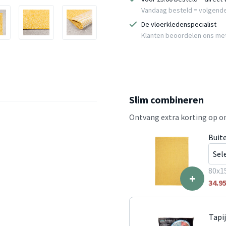
Vandaag besteld = volgend
De vloerkledenspecialist
Klanten beoordelen ons me
Slim combineren
Ontvang extra korting op on
Buit
80x1
+
34.9
Tapi