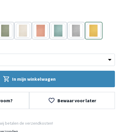
Groen
Crème
Oranje
Turquoise
Grijs
Geel
In mijn winkelwagen
wroom?
Bewaar voor later
wij betalen de verzendkosten!
 verzonden