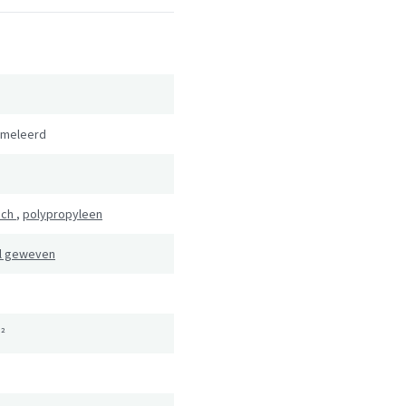
meleerd
sch
,
polypropyleen
l geweven
²