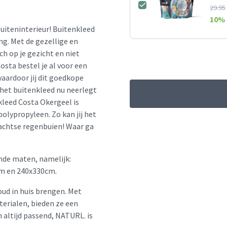
29.95
10
% 
buiteninterieur! Buitenkleed
ng. Met de gezellige en
h op je gezicht en niet
osta bestel je al voor een
aardoor jij dit goedkope
 het buitenkleed nu neerlegt
nkleed Costa Okergeel is
olypropyleen. Zo kan jij het
wachtse regenbuien! Waar ga
ende maten, namelijk:
m en 240x330cm.
oud in huis brengen. Met
erialen, bieden ze een
en altijd passend, NATURL. is