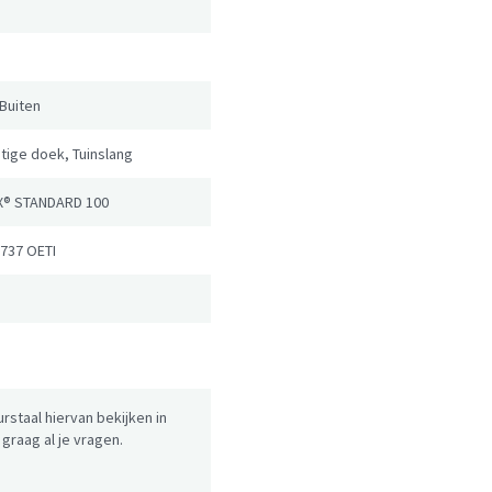
Buiten
tige doek, Tuinslang
X® STANDARD 100
6737 OETI
urstaal hiervan bekijken in
raag al je vragen.