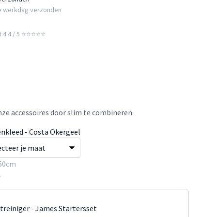
e werkdag verzonden
t 4.4 / 5 ⭐⭐⭐⭐⭐
ze accessoires door slim te combineren.
enkleed - Costa Okergeel
50cm
5
jtreiniger - James Startersset