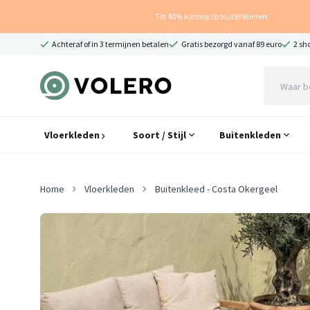
Tot 40% korting op buitenkleden
Achteraf of in 3 termijnen betalen
Gratis bezorgd vanaf 89 euro
2 sh
Vloerkleden
Soort / Stijl
Buitenkleden
Home
Vloerkleden
Buitenkleed - Costa Okergeel