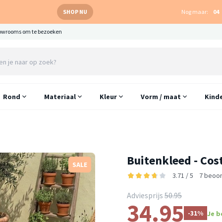
SHOP NU
Nog maar:
04
owrooms om te bezoeken
Rond
Materiaal
Kleur
Vorm / maat
Kind
Buitenkleed - Cos
SALE
3.71 / 5
7 beoo
Adviesprijs
50.95
34.95
-31%
Je b