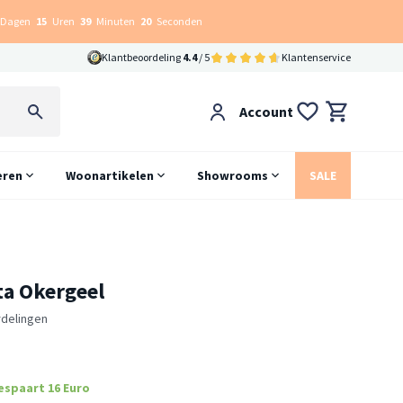
Dagen
15
Uren
39
Minuten
19
Seconden
Klantbeoordeling
4.4
/ 5
Klantenservice
Account
eren
Woonartikelen
Showrooms
SALE
ta Okergeel
rdelingen
espaart 16 Euro