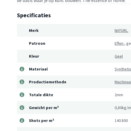
de basis waar je op kunt bouwen. The essence of home.
Specificaties
Merk
NATURL.
Patroon
Effen
,
ge
Kleur
Geel
Materiaal
Syntheti
Productiemethode
Machinaa
Totale dikte
2mm
Gewicht per m²
0,80kg/m
Shots per m²
140.800