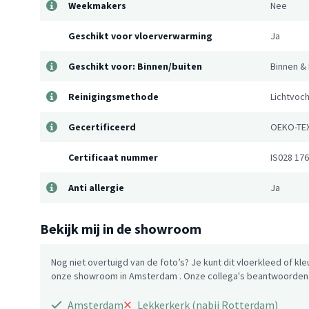
Weekmakers
Nee
Geschikt voor vloerverwarming
Ja
Geschikt voor: Binnen/buiten
Binnen & 
Reinigingsmethode
Lichtvoch
Gecertificeerd
OEKO-TE
Certificaat nummer
IS028 17
Anti allergie
Ja
Bekijk mij in de showroom
Nog niet overtuigd van de foto’s? Je kunt dit vloerkleed of kle
onze showroom in Amsterdam . Onze collega's beantwoorden g
×
Amsterdam
Lekkerkerk (nabij Rotterdam)