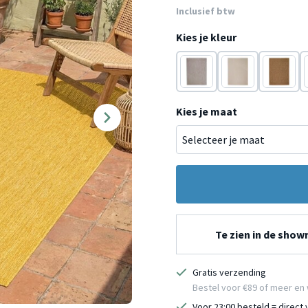
Inclusief btw
Kies je kleur
Taupe
Crème
Cognac
Kies je maat
Te zien in de sho
Gratis verzending
Bestel voor €89 of meer en 
Voor 23:00 besteld = direct