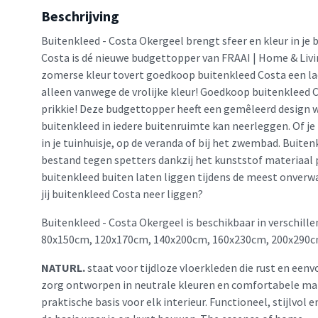
Beschrijving
Buitenkleed - Costa Okergeel brengt sfeer en kleur in je 
Costa is dé nieuwe budgettopper van FRAAI | Home & Livi
zomerse kleur tovert goedkoop buitenkleed Costa een lac
alleen vanwege de vrolijke kleur! Goedkoop buitenkleed C
prikkie! Deze budgettopper heeft een gemêleerd design w
buitenkleed in iedere buitenruimte kan neerleggen. Of je
in je tuinhuisje, op de veranda of bij het zwembad. Buite
bestand tegen spetters dankzij het kunststof materiaal p
buitenkleed buiten laten liggen tijdens de meest onver
jij buitenkleed Costa neer liggen?
Buitenkleed - Costa Okergeel is beschikbaar in verschill
80x150cm, 120x170cm, 140x200cm, 160x230cm, 200x290c
NATURL.
staat voor tijdloze vloerkleden die rust en eenv
zorg ontworpen in neutrale kleuren en comfortabele mat
praktische basis voor elk interieur. Functioneel, stijlvol 