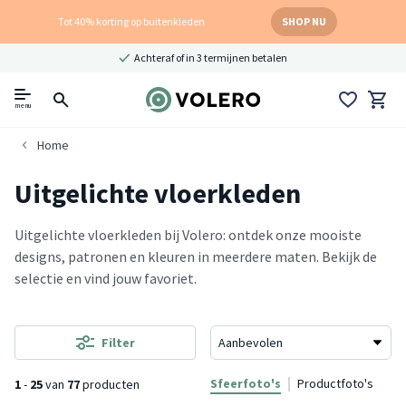
Tot 40% korting op buitenkleden
SHOP NU
Achteraf of in 3 termijnen betalen
menu
Home
Uitgelichte vloerkleden
Uitgelichte vloerkleden bij Volero: ontdek onze mooiste
designs, patronen en kleuren in meerdere maten. Bekijk de
selectie en vind jouw favoriet.
Filter
Sfeerfoto's
Productfoto's
1
-
25
van
77
producten