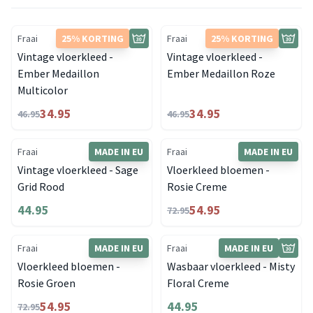
Fraai
25% KORTING
Fraai
25% KORTING
Vintage vloerkleed -
Vintage vloerkleed -
Ember Medaillon
Ember Medaillon Roze
Multicolor
34.95
34.95
46.95
46.95
Fraai
MADE IN EU
Fraai
MADE IN EU
Vintage vloerkleed - Sage
Vloerkleed bloemen -
Grid Rood
Rosie Creme
44.95
54.95
72.95
Fraai
MADE IN EU
Fraai
MADE IN EU
Vloerkleed bloemen -
Wasbaar vloerkleed - Misty
Rosie Groen
Floral Creme
54.95
44.95
72.95