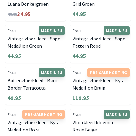
Luana Donkergroen
Grid Groen
34.95
44.95
46.95
Fraai
MADE IN EU
Fraai
MADE IN EU
Vintage vloerkleed - Sage
Vintage vloerkleed - Sage
Medallion Groen
Pattern Rood
44.95
44.95
Fraai
MADE IN EU
Fraai
PRE-SALE KORTING
Buitenvloerkleed - Maui
Vintage vloerkleed - Kyra
Border Terracotta
Medaillon Bruin
49.95
119.95
Fraai
PRE-SALE KORTING
Fraai
MADE IN EU
Vintage vloerkleed - Kyra
Vloerkleed bloemen -
Medaillon Roze
Rosie Beige