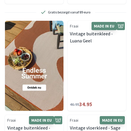
Gratis bezorgd vanaf 89 euro
Fraai
MADE IN EU
Vintage buitenkleed -
Luana Geel
34.95
46.95
Fraai
MADE IN EU
Fraai
MADE IN EU
Vintage buitenkleed -
Vintage vloerkleed - Sage