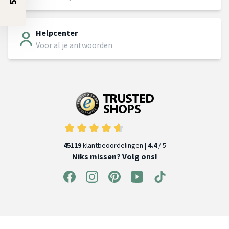
Helpcenter
Voor al je antwoorden
45119
klantbeoordelingen |
4.4
/ 5
Niks missen? Volg ons!