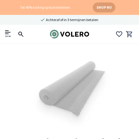
Tot 40% korting op buitenkleden
SHOP NU
Achteraf of in 3 termijnen betalen
menu