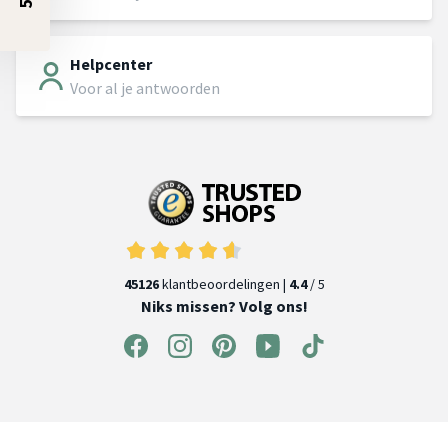
Helpcenter
Voor al je antwoorden
45126
klantbeoordelingen |
4.4
/ 5
Niks missen? Volg ons!