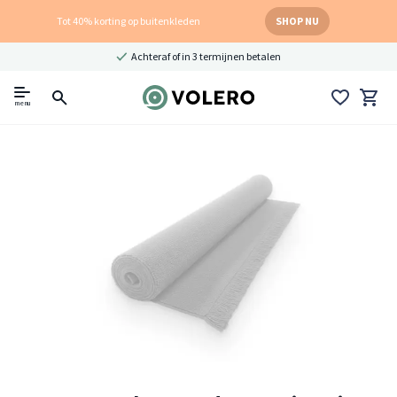
Tot 40% korting op buitenkleden
SHOP NU
Achteraf of in 3 termijnen betalen
menu