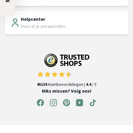
Helpcenter
Voor al je antwoorden
45138
klantbeoordelingen |
4.4
/ 5
Niks missen? Volg ons!