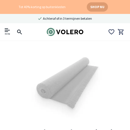
Tot 40% korting op buitenkleden
SHOP NU
Achteraf of in 3 termijnen betalen
menu