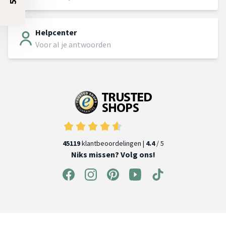
Helpcenter
Voor al je antwoorden
45119
klantbeoordelingen |
4.4
/ 5
Niks missen? Volg ons!