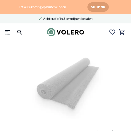
Tot 40% korting op buitenkleden
SHOP NU
Achteraf of in 3 termijnen betalen
menu