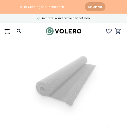
Tot 40% korting op buitenkleden
SHOP NU
Achteraf of in 3 termijnen betalen
menu