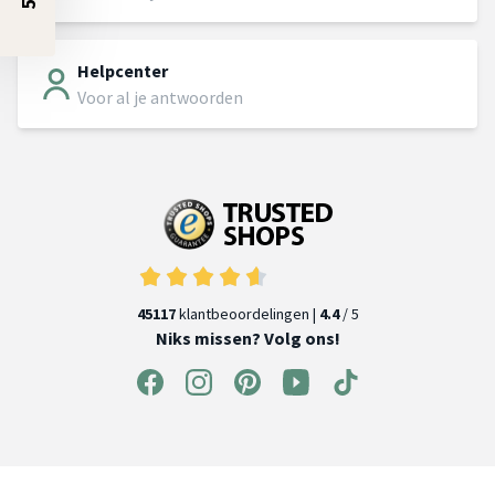
Helpcenter
Voor al je antwoorden
45117
klantbeoordelingen |
4.4
/ 5
Niks missen? Volg ons!