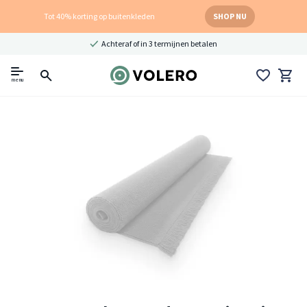
Tot 40% korting op buitenkleden
SHOP NU
Achteraf of in 3 termijnen betalen
menu