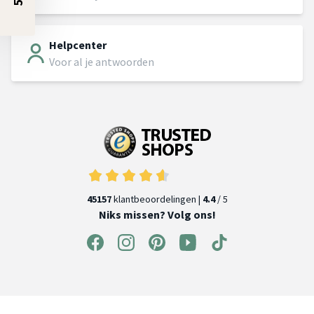
Helpcenter
Voor al je antwoorden
45157
klantbeoordelingen |
4.4
/ 5
Niks missen? Volg ons!