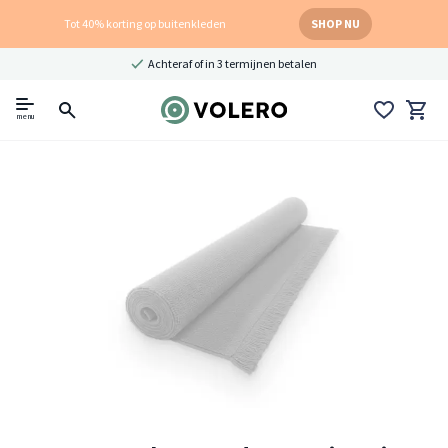
Tot 40% korting op buitenkleden
SHOP NU
Achteraf of in 3 termijnen betalen
menu