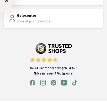
Helpcenter
Voor al je antwoorden
45163
klantbeoordelingen |
4.4
/ 5
Niks missen? Volg ons!