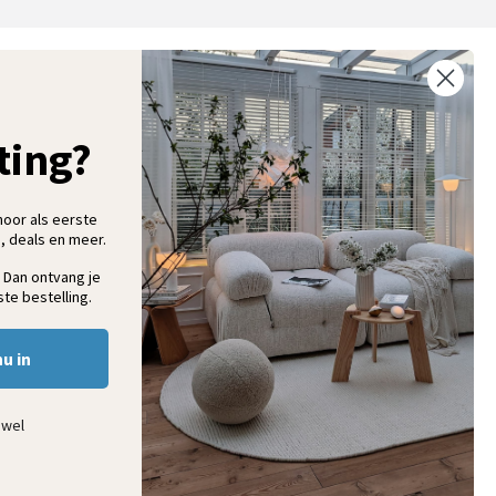
ntvang 5% korting op je eerste bestelling
chrijf je in voor onze nieuwsbrief en ontvang als eerste nieuwe
ooninspiratie, collecties en aanbiedingen
ting?
hoor als eerste
, deals en meer.
Aanmelden
 Dan ontvang je
te bestelling.
nu in
ewel