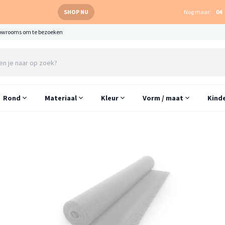
SHOP NU
Nog maar:
04
owrooms om te bezoeken
Rond
Materiaal
Kleur
Vorm / maat
Kind