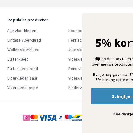
Populaire producten
O
S
Alle vloerkleden
Hoogpolig vloerkleed
w
5% kor
Vintage vloerkleed
Perzisch tapijt
Wollen vloerkleed
Jute vloerkleed
Blijf op de hoogte en 
Buitenkleed
Vloerkleed groen
over nieuwe producten
Buitenkleed rond
Rond vloerkleed
Ben je nog geen klant?
Vloerkleden sale
Vloerkleden outlet
5% korting op je eers
Vloerkleed beige
Kindervloerkleden
Schrijf je 
Nee dankj