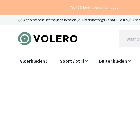
Tot 40% korting op buitenkleden
Achteraf of in 3 termijnen betalen
Gratis bezorgd vanaf 89 euro
2 sh
Vloerkleden
Soort / Stijl
Buitenkleden