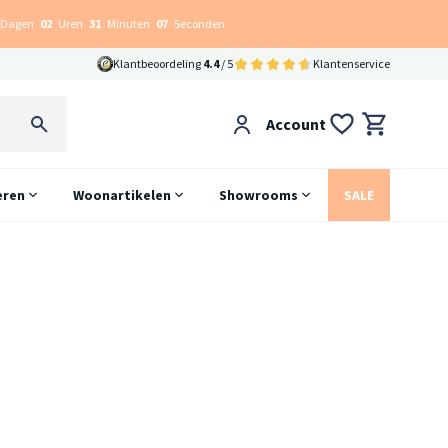
Dagen
02
Uren
31
Minuten
06
Seconden
Klantbeoordeling
4.4
/ 5
Klantenservice
Account
eren
Woonartikelen
Showrooms
SALE