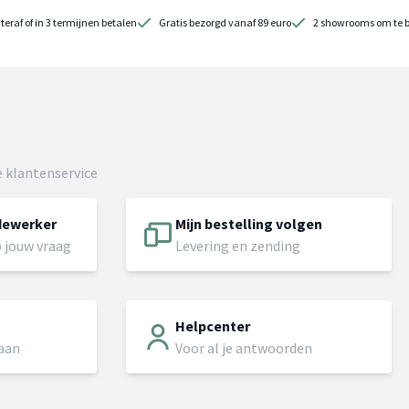
teraf of in 3 termijnen betalen
Gratis bezorgd vanaf 89 euro
2 showrooms om te 
 klantenservice
dewerker
Mijn bestelling volgen
 jouw vraag
Levering en zending
Helpcenter
 aan
Voor al je antwoorden