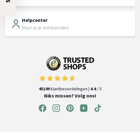
Helpcenter
Voor al je antwoorden
45149
klantbeoordelingen |
4.4
/ 5
Niks missen? Volg ons!