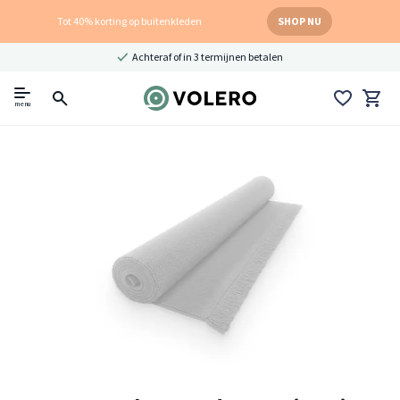
Tot 40% korting op buitenkleden
SHOP NU
Achteraf of in 3 termijnen betalen
menu