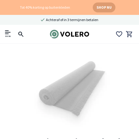
Tot 40% korting op buitenkleden
SHOP NU
Achteraf of in 3 termijnen betalen
menu