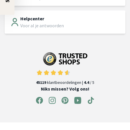
Helpcenter
Voor al je antwoorden
45119
klantbeoordelingen |
4.4
/ 5
Niks missen? Volg ons!