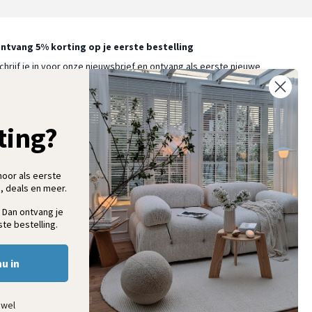
ntvang 5% korting op je eerste bestelling
chrijf je in voor onze nieuwsbrief en ontvang als eerste nieuwe
ooninspiratie, collecties en aanbiedingen
ting?
Aanmelden
hoor als eerste
, deals en meer.
 Dan ontvang je
te bestelling.
nu in
ewel