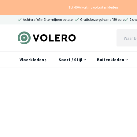
Tot 40% korting op buitenkleden
Achteraf of in 3 termijnen betalen
Gratis bezorgd vanaf 89 euro
2 sh
Vloerkleden
Soort / Stijl
Buitenkleden