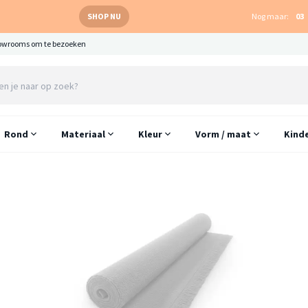
SHOP NU
Nog maar:
03
owrooms om te bezoeken
Rond
Materiaal
Kleur
Vorm / maat
Kind