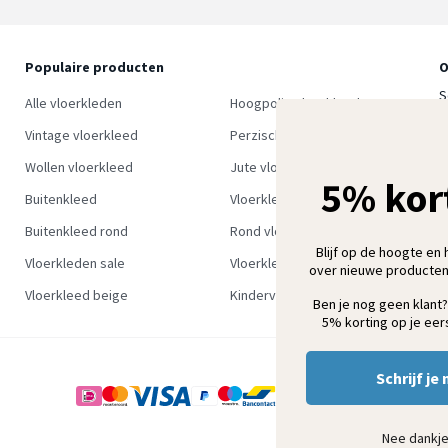
Populaire producten
O
S
Alle vloerkleden
Hoogpolig vloerkleed
w
Vintage vloerkleed
Perzisch tapijt
Wollen vloerkleed
Jute vloerkleed
5% kor
Buitenkleed
Vloerkleed groen
Buitenkleed rond
Rond vloerkleed
Blijf op de hoogte en 
Vloerkleden sale
Vloerkleden outlet
over nieuwe producten
Vloerkleed beige
Kindervloerkleden
Ben je nog geen klant?
5% korting op je eers
Schrijf je 
Nee dankj