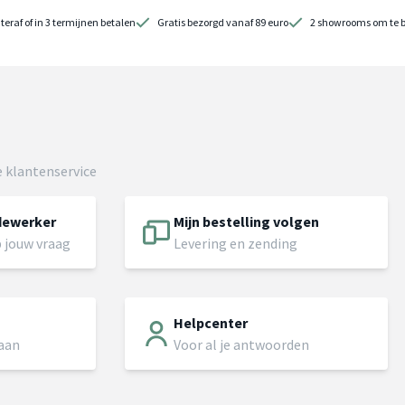
teraf of in 3 termijnen betalen
Gratis bezorgd vanaf 89 euro
2 showrooms om te 
 klantenservice
dewerker
Mijn bestelling volgen
 jouw vraag
Levering en zending
Helpcenter
 aan
Voor al je antwoorden