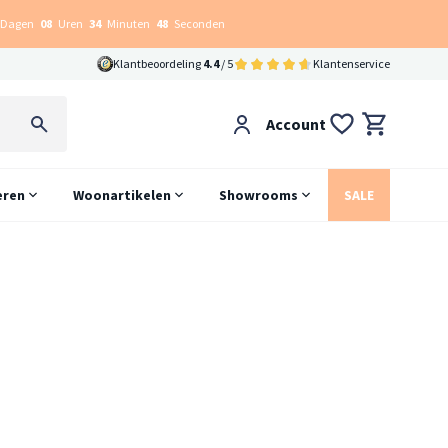
Dagen
08
Uren
34
Minuten
47
Seconden
Klantbeoordeling
4.4
/ 5
Klantenservice
Account
eren
Woonartikelen
Showrooms
SALE