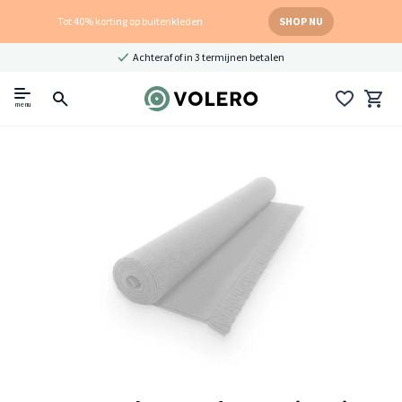
Tot 40% korting op buitenkleden
SHOP NU
Achteraf of in 3 termijnen betalen
menu