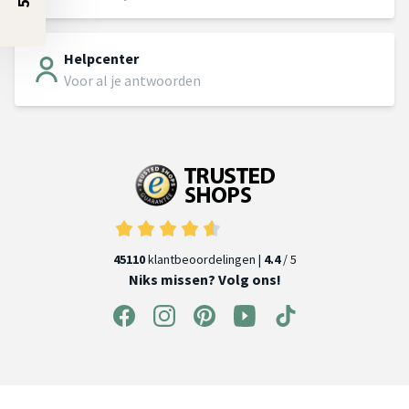
Helpcenter
Voor al je antwoorden
45110
klantbeoordelingen |
4.4
/ 5
Niks missen? Volg ons!