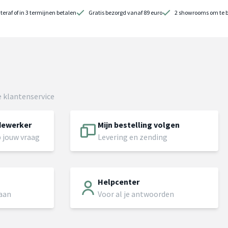
teraf of in 3 termijnen betalen
Gratis bezorgd vanaf 89 euro
2 showrooms om te 
 klantenservice
dewerker
Mijn bestelling volgen
 jouw vraag
Levering en zending
Helpcenter
 aan
Voor al je antwoorden