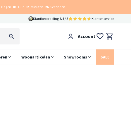
Dagen
01
Uur
07
Minuten
26
Seconden
Klantbeoordeling
4.4
/ 5
Klantenservice
Account
eren
Woonartikelen
Showrooms
SALE