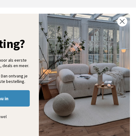
ntvang 5% korting op je eerste bestelling
chrijf je in voor onze nieuwsbrief en ontvang als eerste nieuwe
ooninspiratie, collecties en aanbiedingen
ting?
hoor als eerste
, deals en meer.
Aanmelden
 Dan ontvang je
te bestelling.
nu in
ewel