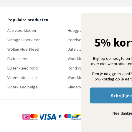
Populaire producten
O
S
Alle vloerkleden
Hoogpolig vloerkleed
w
5% kor
Vintage vloerkleed
Perzisch tapijt
Wollen vloerkleed
Jute vloerkleed
Blijf op de hoogte en 
Buitenkleed
Vloerkleed groen
over nieuwe producten
Buitenkleed rond
Rond vloerkleed
Ben je nog geen klant?
Vloerkleden sale
Vloerkleden outlet
5% korting op je eers
Vloerkleed beige
Kindervloerkleden
Schrijf je 
Nee dankj