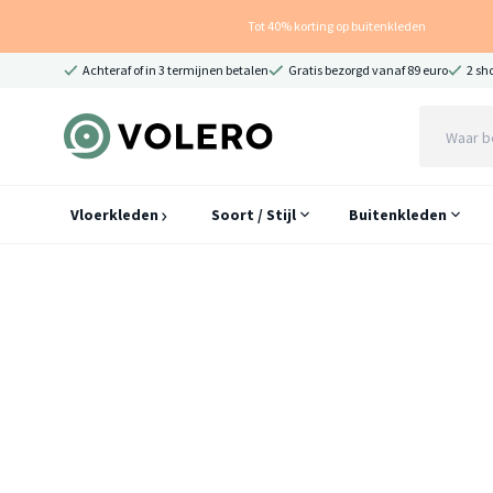
Tot 40% korting op buitenkleden
Achteraf of in 3 termijnen betalen
Gratis bezorgd vanaf 89 euro
2 sh
Vloerkleden
Soort / Stijl
Buitenkleden